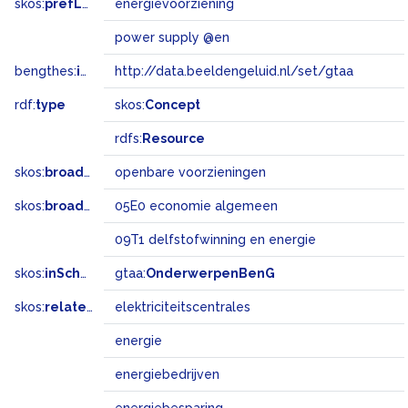
skos:
prefLabel
energievoorziening
power supply @en
bengthes:
inSet
http://data.beeldengeluid.nl/set/gtaa
rdf:
type
skos:
Concept
rdfs:
Resource
skos:
broader
openbare voorzieningen
skos:
broadMatch
05E0 economie algemeen
09T1 delfstofwinning en energie
skos:
inScheme
gtaa:
OnderwerpenBenG
skos:
related
elektriciteitscentrales
energie
energiebedrijven