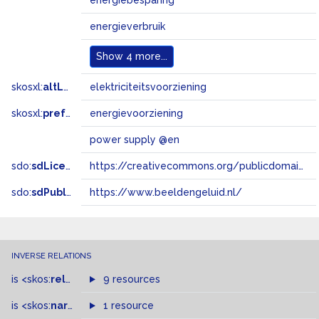
energiebesparing
energieverbruik
Show
4 more...
skosxl:
altLabel
elektriciteitsvoorziening
skosxl:
prefLabel
energievoorziening
power supply @en
sdo:
sdLicense
https://creativecommons.org/publicdomain/zero/1.0/
sdo:
sdPublisher
https://www.beeldengeluid.nl/
INVERSE RELATIONS
is
<skos:
related
>
of
9 resources
is
<skos:
narrower
>
1 resource
of