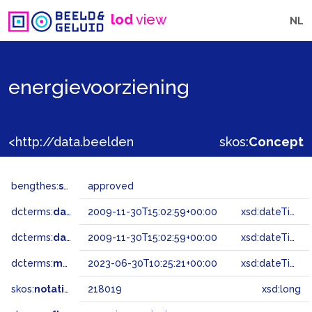
lod
view
NL
energievoorziening
<http://data.beeldengeluid.nl/gtaa/218019>
skos:
Concept
bengthes:
status
approved
dcterms:
dateAccepted
2009-11-30T15:02:59+00:00
xsd:dateTime
dcterms:
dateSubmitted
2009-11-30T15:02:59+00:00
xsd:dateTime
dcterms:
modified
2023-06-30T10:25:21+00:00
xsd:dateTime
skos:
notation
218019
xsd:long