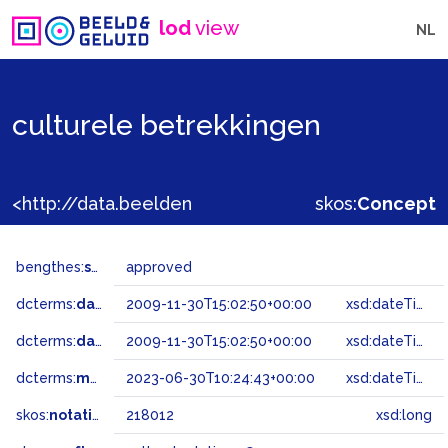
lod
view
NL
culturele betrekkingen
<http://data.beeldengeluid.nl/gtaa/218012>
skos:
Concept
bengthes:
status
approved
dcterms:
dateAccepted
2009-11-30T15:02:50+00:00
xsd:dateTime
dcterms:
dateSubmitted
2009-11-30T15:02:50+00:00
xsd:dateTime
dcterms:
modified
2023-06-30T10:24:43+00:00
xsd:dateTime
skos:
notation
218012
xsd:long