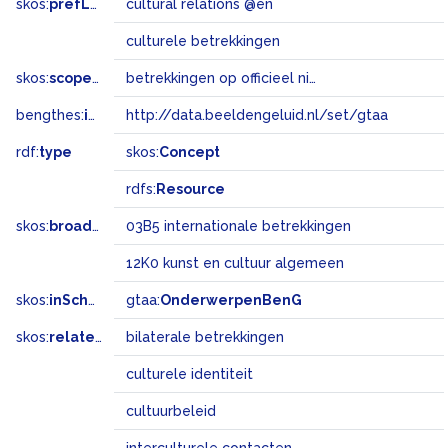
skos:
prefLabel
cultural relations @en
culturele betrekkingen
skos:
scopeNote
betrekkingen op officieel niveau of op landenniveau, bijv. voor culturele verdragen
bengthes:
inSet
http://data.beeldengeluid.nl/set/gtaa
rdf:
type
skos:
Concept
rdfs:
Resource
skos:
broadMatch
03B5 internationale betrekkingen
12K0 kunst en cultuur algemeen
skos:
inScheme
gtaa:
OnderwerpenBenG
skos:
related
bilaterale betrekkingen
culturele identiteit
cultuurbeleid