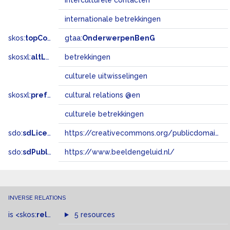
interculturele contacten
internationale betrekkingen
skos:
topConceptOf
gtaa:
OnderwerpenBenG
skosxl:
altLabel
betrekkingen
culturele uitwisselingen
skosxl:
prefLabel
cultural relations @en
culturele betrekkingen
sdo:
sdLicense
https://creativecommons.org/publicdomain/zero/1.0/
sdo:
sdPublisher
https://www.beeldengeluid.nl/
INVERSE RELATIONS
is
<skos:
related
>
of
5 resources