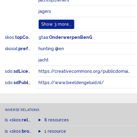
jachtopzieners
jagers
Show
3 more...
skos:
topConceptOf
gtaa:
OnderwerpenBenG
skosxl:
prefLabel
hunting @en
jacht
sdo:
sdLicense
https://creativecommons.org/publicdomain/zero/1.0/
sdo:
sdPublisher
https://www.beeldengeluid.nl/
INVERSE RELATIONS
is
<skos:
related
>
of
8 resources
is
<skos:
broader
>
of
1 resource