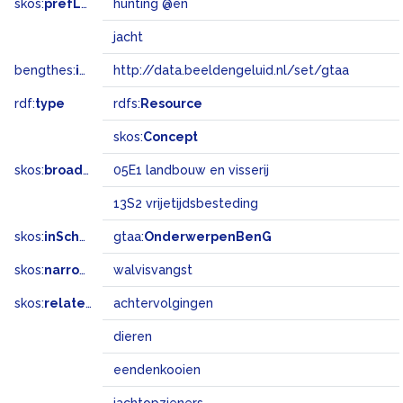
skos:
prefLabel
hunting @en
jacht
bengthes:
inSet
http://data.beeldengeluid.nl/set/gtaa
rdf:
type
rdfs:
Resource
skos:
Concept
skos:
broadMatch
05E1 landbouw en visserij
13S2 vrijetijdsbesteding
skos:
inScheme
gtaa:
OnderwerpenBenG
skos:
narrower
walvisvangst
skos:
related
achtervolgingen
dieren
eendenkooien