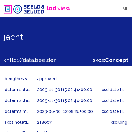
lod
view
NL
jacht
<http://data.beeldengeluid.nl/gtaa/218007>
skos:
Concept
bengthes:
status
approved
dcterms:
dateAccepted
2009-11-30T15:02:44+00:00
xsd:dateTime
dcterms:
dateSubmitted
2009-11-30T15:02:44+00:00
xsd:dateTime
dcterms:
modified
2023-06-30T12:08:26+00:00
xsd:dateTime
skos:
notation
218007
xsd:long