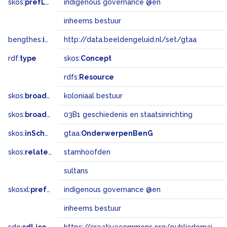
skos:
prefLabel
indigenous governance @en
inheems bestuur
bengthes:
inSet
http://data.beeldengeluid.nl/set/gtaa
rdf:
type
skos:
Concept
rdfs:
Resource
skos:
broader
koloniaal bestuur
skos:
broadMatch
03B1 geschiedenis en staatsinrichting
skos:
inScheme
gtaa:
OnderwerpenBenG
skos:
related
stamhoofden
sultans
skosxl:
prefLabel
indigenous governance @en
inheems bestuur