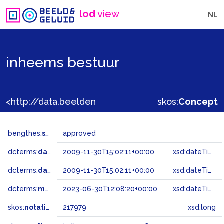
lod
view
NL
inheems bestuur
<http://data.beeldengeluid.nl/gtaa/217979>
skos:
Concept
bengthes:
status
approved
dcterms:
dateAccepted
2009-11-30T15:02:11+00:00
xsd:dateTime
dcterms:
dateSubmitted
2009-11-30T15:02:11+00:00
xsd:dateTime
dcterms:
modified
2023-06-30T12:08:20+00:00
xsd:dateTime
skos:
notation
217979
xsd:long