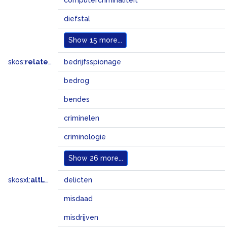
computercriminaliteit
diefstal
Show
15 more...
skos:
related
bedrijfsspionage
bedrog
bendes
criminelen
criminologie
Show
26 more...
skosxl:
altLabel
delicten
misdaad
misdrijven