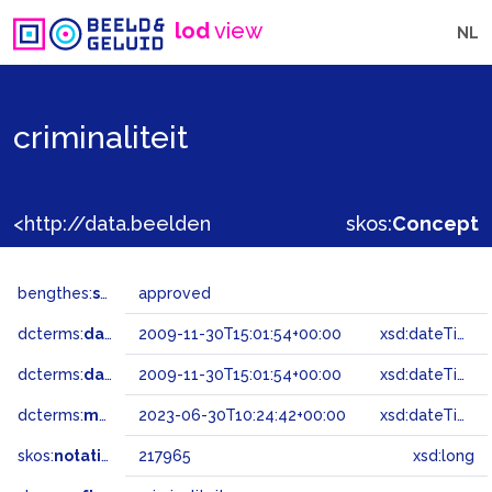
lod
view
NL
criminaliteit
<http://data.beeldengeluid.nl/gtaa/217965>
skos:
Concept
bengthes:
status
approved
dcterms:
dateAccepted
2009-11-30T15:01:54+00:00
xsd:dateTime
dcterms:
dateSubmitted
2009-11-30T15:01:54+00:00
xsd:dateTime
dcterms:
modified
2023-06-30T10:24:42+00:00
xsd:dateTime
skos:
notation
217965
xsd:long