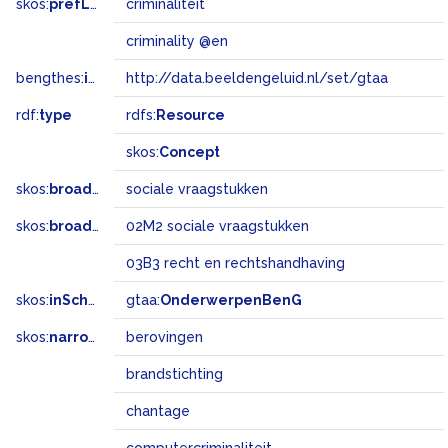
skos:
prefLabel
criminaliteit
criminality @en
bengthes:
inSet
http://data.beeldengeluid.nl/set/gtaa
rdf:
type
rdfs:
Resource
skos:
Concept
skos:
broader
sociale vraagstukken
skos:
broadMatch
02M2 sociale vraagstukken
03B3 recht en rechtshandhaving
skos:
inScheme
gtaa:
OnderwerpenBenG
skos:
narrower
berovingen
brandstichting
chantage