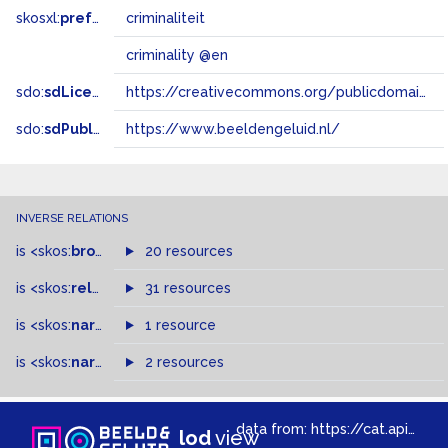
skosxl:
prefLabel
criminaliteit
criminality @en
sdo:
sdLicense
https://creativecommons.org/publicdomain/zero/1.0/
sdo:
sdPublisher
https://www.beeldengeluid.nl/
INVERSE RELATIONS
is
<skos:
broader
>
of
20 resources
is
<skos:
related
>
of
31 resources
is
<skos:
narrower
>
1 resource
of
is
<skos:
narrowMatch
2 resources
>
of
data from:
https://cat.apis.beeldengeluid.nl/sparql
lod
view