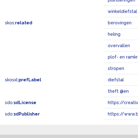
plunderingen
winkeldiefstal
skos:
related
berovingen
heling
overvallen
plof- en ramk
stropen
skosxl:
prefLabel
diefstal
theft @en
sdo:
sdLicense
https://crea
sdo:
sdPublisher
https://www.b