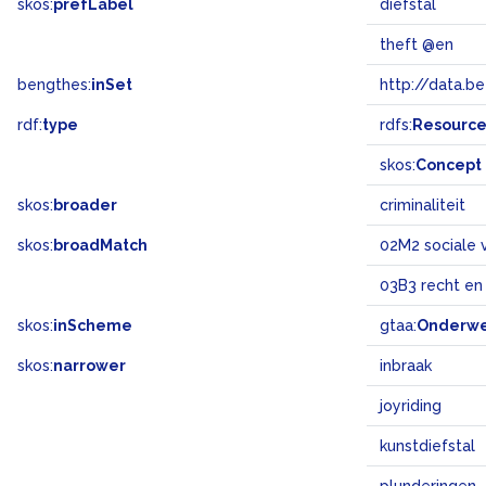
skos:
prefLabel
diefstal
theft @en
bengthes:
inSet
http://data.b
rdf:
type
rdfs:
Resourc
skos:
Concept
skos:
broader
criminaliteit
skos:
broadMatch
02M2 sociale 
03B3 recht en
skos:
inScheme
gtaa:
Onderw
skos:
narrower
inbraak
joyriding
kunstdiefstal