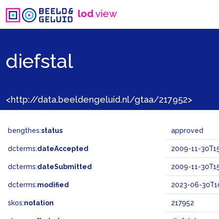
lod
view
diefstal
<http://data.beeldengeluid.nl/gtaa/217952>
bengthes:
status
approved
dcterms:
dateAccepted
2009-11-30T15
dcterms:
dateSubmitted
2009-11-30T15
dcterms:
modified
2023-06-30T10
skos:
notation
217952