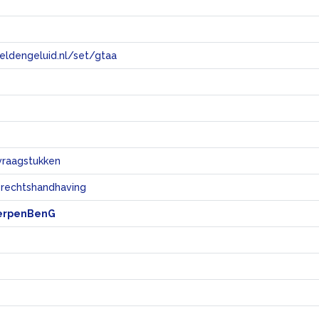
eeldengeluid.nl/set/gtaa
e
vraagstukken
 rechtshandhaving
erpenBenG