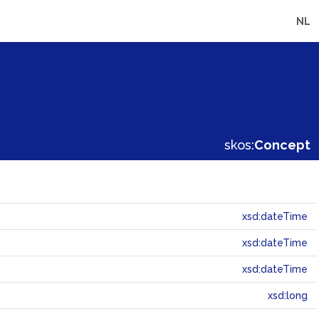
NL
skos:
Concept
xsd:dateTime
xsd:dateTime
xsd:dateTime
xsd:long