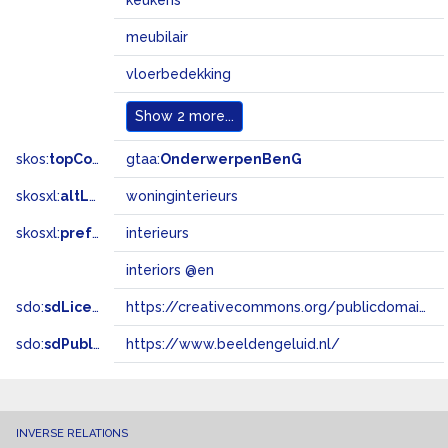
keukens
meubilair
vloerbedekking
Show
2 more...
skos:
topConceptOf
gtaa:
OnderwerpenBenG
skosxl:
altLabel
woninginterieurs
skosxl:
prefLabel
interieurs
interiors @en
sdo:
sdLicense
https://creativecommons.org/publicdomain/zero/1.0/
sdo:
sdPublisher
https://www.beeldengeluid.nl/
INVERSE RELATIONS