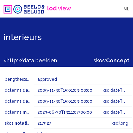
lod
view
NL
interieurs
<http://data.beeldengeluid.nl/gtaa/217927>
skos:
Concept
bengthes:
status
approved
dcterms:
dateAccepted
2009-11-30T15:01:03+00:00
xsd:dateTime
dcterms:
dateSubmitted
2009-11-30T15:01:03+00:00
xsd:dateTime
dcterms:
modified
2023-06-30T13:11:07+00:00
xsd:dateTime
skos:
notation
217927
xsd:long