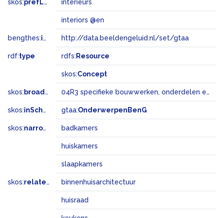
skos:
prefLabel
interieurs
interiors @en
bengthes:
inSet
http://data.beeldengeluid.nl/set/gtaa
rdf:
type
rdfs:
Resource
skos:
Concept
skos:
broadMatch
04R3 specifieke bouwwerken, onderdelen en landschapselementen
skos:
inScheme
gtaa:
OnderwerpenBenG
skos:
narrower
badkamers
huiskamers
slaapkamers
skos:
related
binnenhuisarchitectuur
huisraad