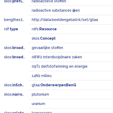
skos:
prefLabel
radioactieve stoffen
radioactive substances @en
bengthes:
inSet
http://data.beeldengeluid.nl/set/gtaa
rdf:
type
rdfs:
Resource
skos:
Concept
skos:
broader
gevaarlijke stoffen
skos:
broadMatch
08W2 interdisciplinaire zaken
09T1 delfstofwinning en energie
14N2 milieu
skos:
inScheme
gtaa:
OnderwerpenBenG
skos:
narrower
plutonium
uranium