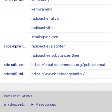
skos:
related
kernenergie
kernwapens
radioactief afval
radioactiviteit
stralingsziekten
skosxl:
prefLabel
radioactieve stoffen
radioactive substances @en
sdo:
sdLicense
https://creativecommons.org/publicdomain/zero/1.0/
sdo:
sdPublisher
https://www.beeldengeluid.nl/
INVERSE RELATIONS
is
<skos:
related
>
of
5 resources