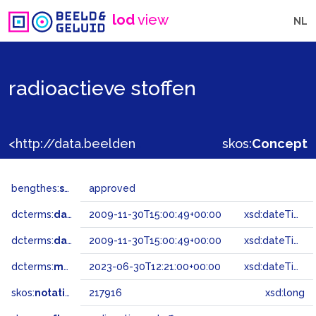
lod
view
NL
radioactieve stoffen
<http://data.beeldengeluid.nl/gtaa/217916>
skos:
Concept
bengthes:
status
approved
dcterms:
dateAccepted
2009-11-30T15:00:49+00:00
xsd:dateTime
dcterms:
dateSubmitted
2009-11-30T15:00:49+00:00
xsd:dateTime
dcterms:
modified
2023-06-30T12:21:00+00:00
xsd:dateTime
skos:
notation
217916
xsd:long