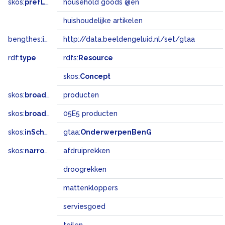
skos:
prefLabel
household goods @en
huishoudelijke artikelen
bengthes:
inSet
http://data.beeldengeluid.nl/set/gtaa
rdf:
type
rdfs:
Resource
skos:
Concept
skos:
broader
producten
skos:
broadMatch
05E5 producten
skos:
inScheme
gtaa:
OnderwerpenBenG
skos:
narrower
afdruiprekken
droogrekken
mattenkloppers
serviesgoed