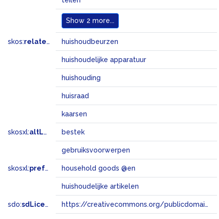
teilen
Show
2 more...
skos:
related
huishoudbeurzen
huishoudelijke apparatuur
huishouding
huisraad
kaarsen
skosxl:
altLabel
bestek
gebruiksvoorwerpen
skosxl:
prefLabel
household goods @en
huishoudelijke artikelen
sdo:
sdLicense
https://creativecommons.org/publicdomain/zero/1.0/