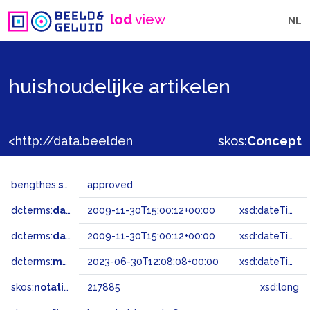
lod
view
NL
huishoudelijke artikelen
<http://data.beeldengeluid.nl/gtaa/217885>
skos:
Concept
bengthes:
status
approved
dcterms:
dateAccepted
2009-11-30T15:00:12+00:00
xsd:dateTime
dcterms:
dateSubmitted
2009-11-30T15:00:12+00:00
xsd:dateTime
dcterms:
modified
2023-06-30T12:08:08+00:00
xsd:dateTime
skos:
notation
217885
xsd:long