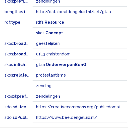
skos:
prefLabel
zendelingen
bengthes:
inSet
http://data.beeldengeluid.nl/set/gtaa
rdf:
type
rdfs:
Resource
skos:
Concept
skos:
broader
geestelijken
skos:
broadMatch
01L3 christendom
skos:
inScheme
gtaa:
OnderwerpenBenG
skos:
related
protestantisme
zending
skosxl:
prefLabel
zendelingen
sdo:
sdLicense
https://creativecommons.org/publicdomain/zero/1.0/
sdo:
sdPublisher
https://www.beeldengeluid.nl/