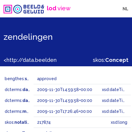
lod
view
NL
zendelingen
<http://data.beeldengeluid.nl/gtaa/217874>
skos:
Concept
bengthes:
status
approved
dcterms:
dateAccepted
2009-11-30T14:59:58+00:00
xsd:dateTime
dcterms:
dateSubmitted
2009-11-30T14:59:58+00:00
xsd:dateTime
dcterms:
modified
2009-11-30T17:26:46+00:00
xsd:dateTime
skos:
notation
217874
xsd:long