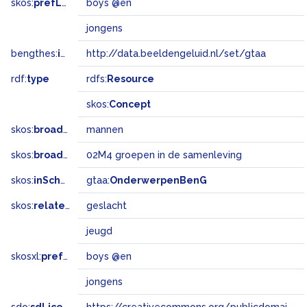
skos:
prefLabel
boys @en
jongens
bengthes:
inSet
http://data.beeldengeluid.nl/set/gtaa
rdf:
type
rdfs:
Resource
skos:
Concept
skos:
broader
mannen
skos:
broadMatch
02M4 groepen in de samenleving
skos:
inScheme
gtaa:
OnderwerpenBenG
skos:
related
geslacht
jeugd
skosxl:
prefLabel
boys @en
jongens