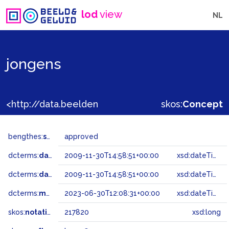
lod
view
NL
jongens
<http://data.beeldengeluid.nl/gtaa/217820>
skos:
Concept
bengthes:
status
approved
dcterms:
dateAccepted
2009-11-30T14:58:51+00:00
xsd:dateTime
dcterms:
dateSubmitted
2009-11-30T14:58:51+00:00
xsd:dateTime
dcterms:
modified
2023-06-30T12:08:31+00:00
xsd:dateTime
skos:
notation
217820
xsd:long