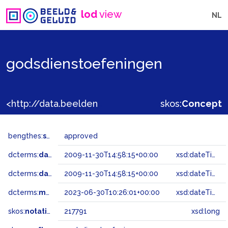
lod
view
NL
godsdienstoefeningen
<http://data.beeldengeluid.nl/gtaa/217791>
skos:
Concept
bengthes:
status
approved
dcterms:
dateAccepted
2009-11-30T14:58:15+00:00
xsd:dateTime
dcterms:
dateSubmitted
2009-11-30T14:58:15+00:00
xsd:dateTime
dcterms:
modified
2023-06-30T10:26:01+00:00
xsd:dateTime
skos:
notation
217791
xsd:long