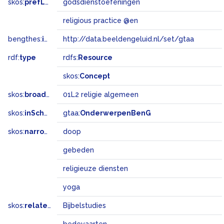
skos:
prefLabel
godsdienstoefeningen
religious practice @en
bengthes:
inSet
http://data.beeldengeluid.nl/set/gtaa
rdf:
type
rdfs:
Resource
skos:
Concept
skos:
broadMatch
01L2 religie algemeen
skos:
inScheme
gtaa:
OnderwerpenBenG
skos:
narrower
doop
gebeden
religieuze diensten
yoga
skos:
related
Bijbelstudies