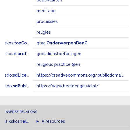
bedevaarten
meditatie
processies
religies
skos:
topConceptOf
gtaa:
OnderwerpenBenG
skosxl:
prefLabel
godsdienstoefeningen
religious practice @en
sdo:
sdLicense
https://creativecommons.org/publicdomain/zero/1.0/
sdo:
sdPublisher
https://www.beeldengeluid.nl/
INVERSE RELATIONS
is
<skos:
related
>
of
5 resources