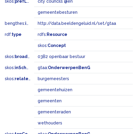
skos:
prefLabel
city councils @en
gemeentebesturen
bengthes:
inSet
http://data.beeldengeluid.nl/set/gtaa
rdf:
type
rdfs:
Resource
skos:
Concept
skos:
broadMatch
03B2 openbaar bestuur
skos:
inScheme
gtaa:
OnderwerpenBenG
skos:
related
burgemeesters
gemeentehuizen
gemeenten
gemeenteraden
wethouders