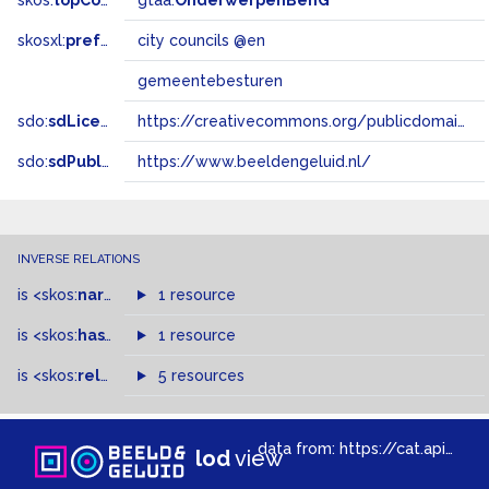
skos:
topConceptOf
gtaa:
OnderwerpenBenG
skosxl:
prefLabel
city councils @en
gemeentebesturen
sdo:
sdLicense
https://creativecommons.org/publicdomain/zero/1.0/
sdo:
sdPublisher
https://www.beeldengeluid.nl/
INVERSE RELATIONS
is
<skos:
narrowMatch
1 resource
>
of
is
<skos:
hasTopConcept
1 resource
>
of
is
<skos:
related
>
of
5 resources
data from:
https://cat.apis.beeldengeluid.nl/sparql
lod
view