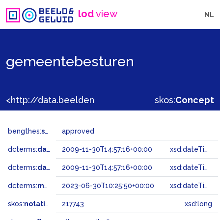
lod
view
NL
gemeentebesturen
<http://data.beeldengeluid.nl/gtaa/217743>
skos:
Concept
bengthes:
status
approved
dcterms:
dateAccepted
2009-11-30T14:57:16+00:00
xsd:dateTime
dcterms:
dateSubmitted
2009-11-30T14:57:16+00:00
xsd:dateTime
dcterms:
modified
2023-06-30T10:25:50+00:00
xsd:dateTime
skos:
notation
217743
xsd:long