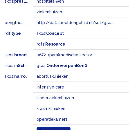
skos:
prefLabel
hospitals @en
ziekenhuizen
bengthes:
inSet
http://data.beeldengeluid.nl/set/gtaa
rdf:
type
skos:
Concept
rdfs:
Resource
skos:
broadMatch
06G1 (para)medische sector
skos:
inScheme
gtaa:
OnderwerpenBenG
skos:
narrower
abortusklinieken
intensive care
kinderziekenhuizen
kraamklinieken
operatiekamers