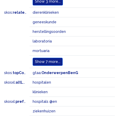
Show
3 more...
skos:
related
dierenklinieken
geneeskunde
herstellingsoorden
laboratoria
mortuaria
Show
7 more...
skos:
topConceptOf
gtaa:
OnderwerpenBenG
skosxl:
altLabel
hospitalen
klinieken
skosxl:
prefLabel
hospitals @en
ziekenhuizen