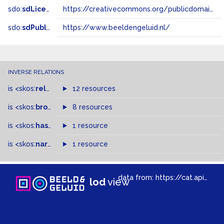
sdo:
sdLicense
https://creativecommons.org/publicdomain/zero/1.0/
sdo:
sdPublisher
https://www.beeldengeluid.nl/
INVERSE RELATIONS
is
<skos:
related
>
of
12 resources
is
<skos:
broader
>
of
8 resources
is
<skos:
hasTopConcept
1 resource
>
of
is
<skos:
narrowMatch
1 resource
>
of
data from:
https://cat.apis.beeldengeluid.nl/sparql
lod
view