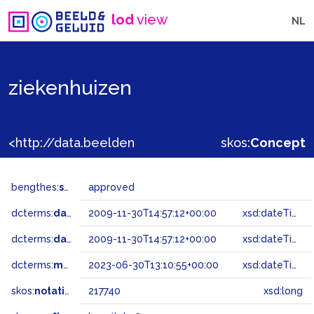
lod
view
NL
ziekenhuizen
<http://data.beeldengeluid.nl/gtaa/217740>
skos:
Concept
bengthes:
status
approved
dcterms:
dateAccepted
2009-11-30T14:57:12+00:00
xsd:dateTime
dcterms:
dateSubmitted
2009-11-30T14:57:12+00:00
xsd:dateTime
dcterms:
modified
2023-06-30T13:10:55+00:00
xsd:dateTime
skos:
notation
217740
xsd:long