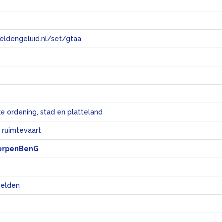
eeldengeluid.nl/set/gtaa
e
ke ordening, stad en platteland
 ruimtevaart
erpenBenG
gvelden