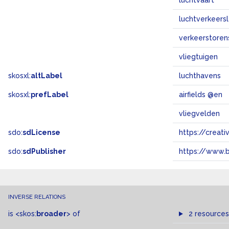
luchtvaart
luchtverkeersl
verkeerstoren
vliegtuigen
skosxl:
altLabel
luchthavens
skosxl:
prefLabel
airfields @en
vliegvelden
sdo:
sdLicense
https://crea
sdo:
sdPublisher
https://www.b
INVERSE RELATIONS
is
<skos:
broader
>
of
2 resources