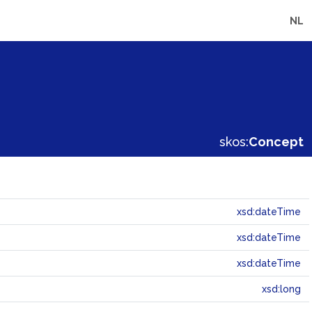
NL
skos:
Concept
xsd:dateTime
xsd:dateTime
xsd:dateTime
xsd:long