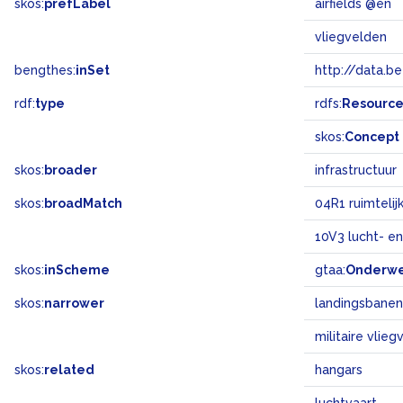
skos:
prefLabel
airfields @en
vliegvelden
bengthes:
inSet
http://data.b
rdf:
type
rdfs:
Resourc
skos:
Concept
skos:
broader
infrastructuur
skos:
broadMatch
04R1 ruimtelij
10V3 lucht- en
skos:
inScheme
gtaa:
Onderw
skos:
narrower
landingsbanen
militaire vlie
skos:
related
hangars