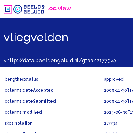
lod
view
vliegvelden
<http://data.beeldengeluid.nl/gtaa/217734>
bengthes:
status
approved
dcterms:
dateAccepted
2009-11-30T14
dcterms:
dateSubmitted
2009-11-30T14
dcterms:
modified
2023-06-30T13
skos:
notation
217734