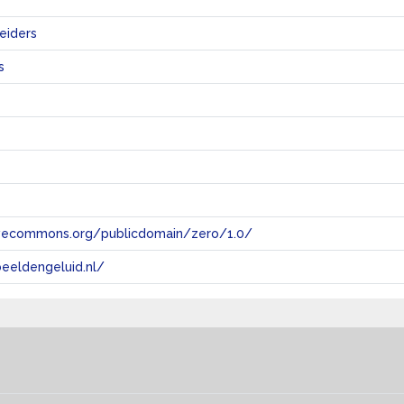
eiders
s
tivecommons.org/publicdomain/zero/1.0/
eeldengeluid.nl/