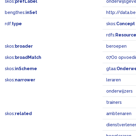
skos:
prefLabel
onderwijsgev
bengthes:
inSet
http://data.b
rdf:
type
skos:
Concept
rdfs:
Resourc
skos:
broader
beroepen
skos:
broadMatch
07O0 opvoedi
skos:
inScheme
gtaa:
Onderw
skos:
narrower
leraren
onderwijzers
trainers
skos:
related
ambtenaren
dienstverlen