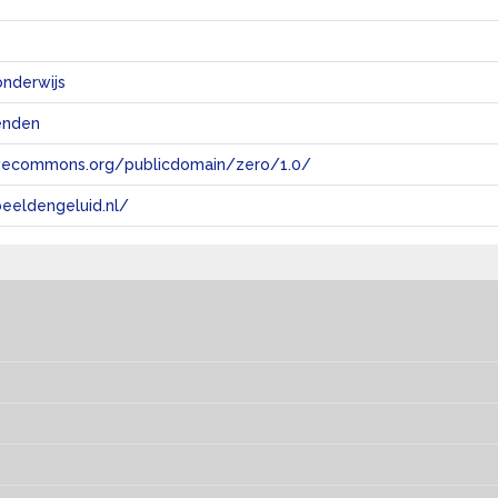
nderwijs
enden
tivecommons.org/publicdomain/zero/1.0/
eeldengeluid.nl/