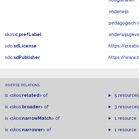
hoogleraren
onderwijs
pedagogisch o
skosxl:
prefLabel
onderwijsgev
sdo:
sdLicense
https://crea
sdo:
sdPublisher
https://www.b
INVERSE RELATIONS
is
<skos:
related
>
of
5 resources
is
<skos:
broader
>
of
3 resources
is
<skos:
narrowMatch
>
of
1 resource
is
<skos:
narrower
>
of
1 resource