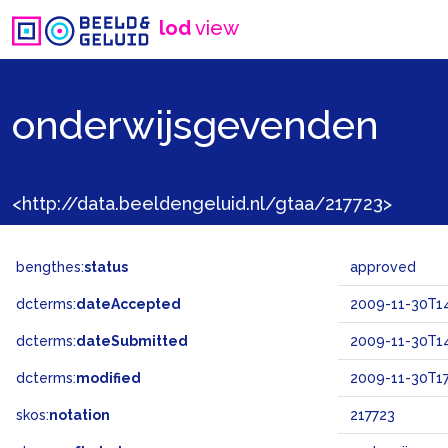
lod
view
onderwijsgevenden
<http://data.beeldengeluid.nl/gtaa/217723>
bengthes:
status
approved
dcterms:
dateAccepted
2009-11-30T14
dcterms:
dateSubmitted
2009-11-30T14
dcterms:
modified
2009-11-30T17
skos:
notation
217723