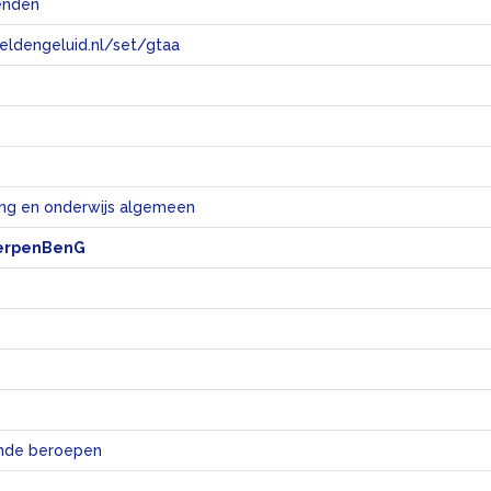
enden
eeldengeluid.nl/set/gtaa
e
ng en onderwijs algemeen
erpenBenG
ende beroepen