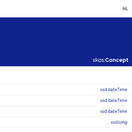
NL
skos:
Concept
xsd:dateTime
xsd:dateTime
xsd:dateTime
xsd:long