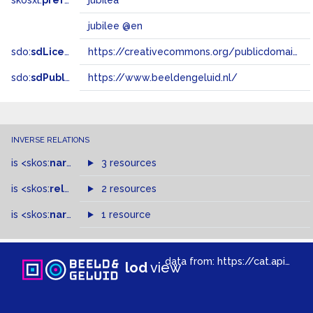
skosxl:
prefLabel
jubilea
jubilee @en
sdo:
sdLicense
https://creativecommons.org/publicdomain/zero/1.0/
sdo:
sdPublisher
https://www.beeldengeluid.nl/
INVERSE RELATIONS
is
<skos:
narrowMatch
3 resources
>
of
is
<skos:
related
>
of
2 resources
is
<skos:
narrower
>
1 resource
of
data from:
https://cat.apis.beeldengeluid.nl/sparql
lod
view