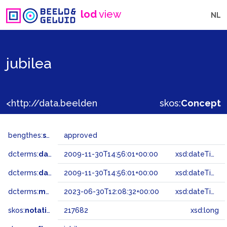
lod
view
NL
jubilea
<http://data.beeldengeluid.nl/gtaa/217682>
skos:
Concept
bengthes:
status
approved
dcterms:
dateAccepted
2009-11-30T14:56:01+00:00
xsd:dateTime
dcterms:
dateSubmitted
2009-11-30T14:56:01+00:00
xsd:dateTime
dcterms:
modified
2023-06-30T12:08:32+00:00
xsd:dateTime
skos:
notation
217682
xsd:long