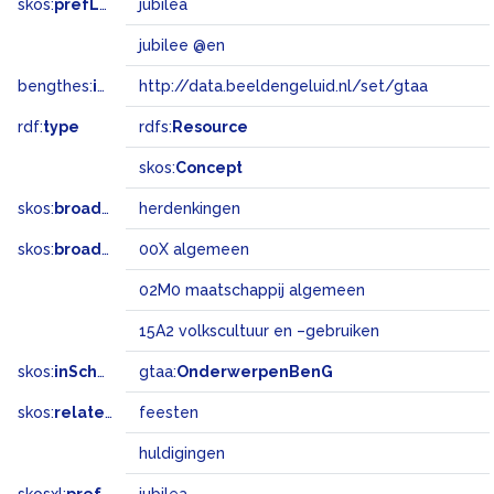
skos:
prefLabel
jubilea
jubilee @en
bengthes:
inSet
http://data.beeldengeluid.nl/set/gtaa
rdf:
type
rdfs:
Resource
skos:
Concept
skos:
broader
herdenkingen
skos:
broadMatch
00X algemeen
02M0 maatschappij algemeen
15A2 volkscultuur en –gebruiken
skos:
inScheme
gtaa:
OnderwerpenBenG
skos:
related
feesten
huldigingen