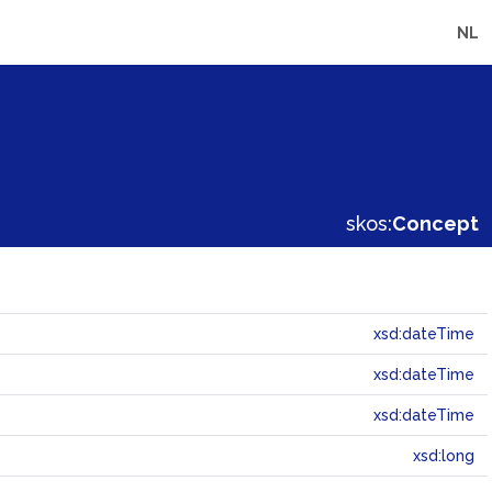
NL
skos:
Concept
xsd:dateTime
xsd:dateTime
xsd:dateTime
xsd:long