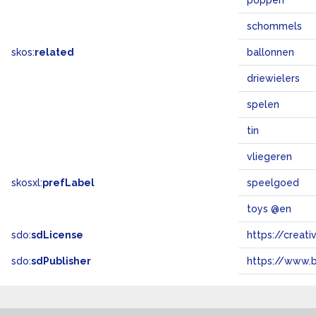
poppen
schommels
skos:
related
ballonnen
driewielers
spelen
tin
vliegeren
skosxl:
prefLabel
speelgoed
toys @en
sdo:
sdLicense
https://crea
sdo:
sdPublisher
https://www.b