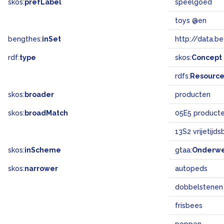
skos:
prefLabel
speelgoed
toys @en
bengthes:
inSet
http://data.b
rdf:
type
skos:
Concept
rdfs:
Resourc
skos:
broader
producten
skos:
broadMatch
05E5 product
13S2 vrijetijd
skos:
inScheme
gtaa:
Onderw
skos:
narrower
autopeds
dobbelstenen
frisbees