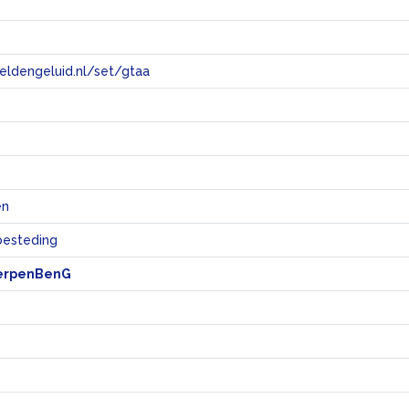
eeldengeluid.nl/set/gtaa
e
en
sbesteding
erpenBenG