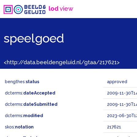
lod
view
speelgoed
<http://data.beeldengeluid.nl/gtaa/217621>
bengthes:
status
approved
dcterms:
dateAccepted
2009-11-30T14
dcterms:
dateSubmitted
2009-11-30T14
dcterms:
modified
2023-06-30T12
skos:
notation
217621