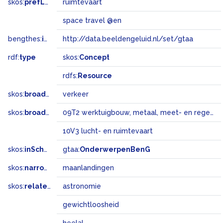
skos:
prefLabel
ruimtevaart
space travel @en
bengthes:
inSet
http://data.beeldengeluid.nl/set/gtaa
rdf:
type
skos:
Concept
rdfs:
Resource
skos:
broader
verkeer
skos:
broadMatch
09T2 werktuigbouw, metaal, meet- en regeltechniek, verkeerstechniek
10V3 lucht- en ruimtevaart
skos:
inScheme
gtaa:
OnderwerpenBenG
skos:
narrower
maanlandingen
skos:
related
astronomie
gewichtloosheid