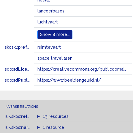
heelal
lanceerbases
luchtvaart
Show
8 more...
skosxl:
prefLabel
ruimtevaart
space travel @en
sdo:
sdLicense
https://creativecommons.org/publicdomain/zero/1.0/
sdo:
sdPublisher
https://www.beeldengeluid.nl/
INVERSE RELATIONS
is
<skos:
related
>
of
13 resources
is
<skos:
narrower
>
1 resource
of