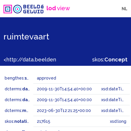
lod
view
NL
ruimtevaart
<http://data.beeldengeluid.nl/gtaa/217615>
skos:
Concept
bengthes:
status
approved
dcterms:
dateAccepted
2009-11-30T14:54:40+00:00
xsd:dateTime
dcterms:
dateSubmitted
2009-11-30T14:54:40+00:00
xsd:dateTime
dcterms:
modified
2023-06-30T12:21:25+00:00
xsd:dateTime
skos:
notation
217615
xsd:long