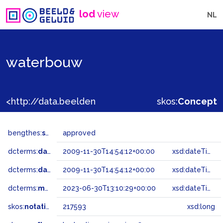
lod
view
NL
waterbouw
<http://data.beeldengeluid.nl/gtaa/217593>
skos:
Concept
bengthes:
status
approved
dcterms:
dateAccepted
2009-11-30T14:54:12+00:00
xsd:dateTime
dcterms:
dateSubmitted
2009-11-30T14:54:12+00:00
xsd:dateTime
dcterms:
modified
2023-06-30T13:10:29+00:00
xsd:dateTime
skos:
notation
217593
xsd:long