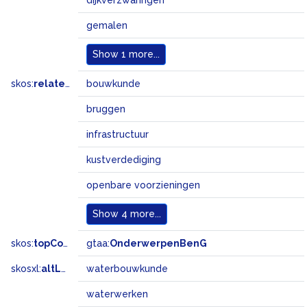
dijkverzwaringen
gemalen
Show
1 more...
skos:
related
bouwkunde
bruggen
infrastructuur
kustverdediging
openbare voorzieningen
Show
4 more...
skos:
topConceptOf
gtaa:
OnderwerpenBenG
skosxl:
altLabel
waterbouwkunde
waterwerken