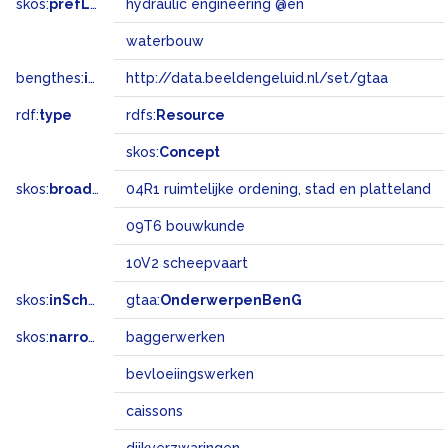
skos:
prefLabel
hydraulic engineering @en
waterbouw
bengthes:
inSet
http://data.beeldengeluid.nl/set/gtaa
rdf:
type
rdfs:
Resource
skos:
Concept
skos:
broadMatch
04R1 ruimtelijke ordening, stad en platteland
09T6 bouwkunde
10V2 scheepvaart
skos:
inScheme
gtaa:
OnderwerpenBenG
skos:
narrower
baggerwerken
bevloeiingswerken
caissons