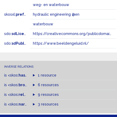
weg- en waterbouw
skosxl:
prefLabel
hydraulic engineering @en
waterbouw
sdo:
sdLicense
https://creativecommons.org/publicdomain/zero/1.0/
sdo:
sdPublisher
https://www.beeldengeluid.nl/
INVERSE RELATIONS
is
<skos:
hasTopConcept
1 resource
>
of
is
<skos:
broader
>
of
6 resources
is
<skos:
related
>
of
9 resources
is
<skos:
narrowMatch
3 resources
>
of