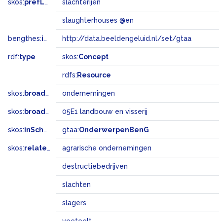
skos:
prefLabel
slachterijen
slaughterhouses @en
bengthes:
inSet
http://data.beeldengeluid.nl/set/gtaa
rdf:
type
skos:
Concept
rdfs:
Resource
skos:
broader
ondernemingen
skos:
broadMatch
05E1 landbouw en visserij
skos:
inScheme
gtaa:
OnderwerpenBenG
skos:
related
agrarische ondernemingen
destructiebedrijven
slachten
slagers