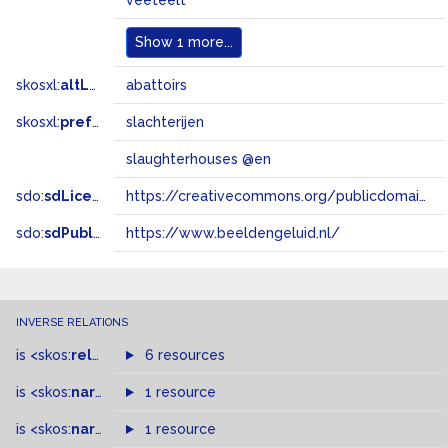
veeteelt
Show
1 more...
skosxl:
altLabel
abattoirs
skosxl:
prefLabel
slachterijen
slaughterhouses @en
sdo:
sdLicense
https://creativecommons.org/publicdomain/zero/1.0/
sdo:
sdPublisher
https://www.beeldengeluid.nl/
INVERSE RELATIONS
is
<skos:
related
>
of
6 resources
is
<skos:
narrowMatch
1 resource
>
of
is
<skos:
narrower
>
1 resource
of