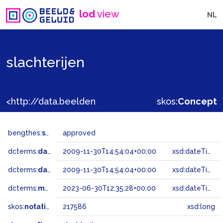
lod
view
NL
slachterijen
<http://data.beeldengeluid.nl/gtaa/217586>
skos:
Concept
bengthes:
status
approved
dcterms:
dateAccepted
2009-11-30T14:54:04+00:00
xsd:dateTime
dcterms:
dateSubmitted
2009-11-30T14:54:04+00:00
xsd:dateTime
dcterms:
modified
2023-06-30T12:35:28+00:00
xsd:dateTime
skos:
notation
217586
xsd:long