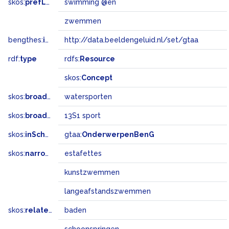
skos:
prefLabel
swimming @en
zwemmen
bengthes:
inSet
http://data.beeldengeluid.nl/set/gtaa
rdf:
type
rdfs:
Resource
skos:
Concept
skos:
broader
watersporten
skos:
broadMatch
13S1 sport
skos:
inScheme
gtaa:
OnderwerpenBenG
skos:
narrower
estafettes
kunstzwemmen
langeafstandszwemmen
skos:
related
baden