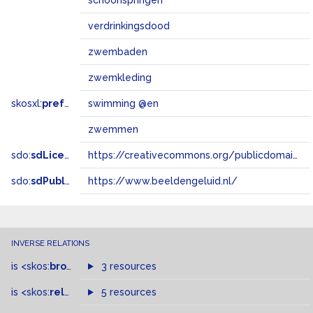
schoonspringen
verdrinkingsdood
zwembaden
zwemkleding
skosxl:
prefLabel
swimming @en
zwemmen
sdo:
sdLicense
https://creativecommons.org/publicdomain/zero/1.0/
sdo:
sdPublisher
https://www.beeldengeluid.nl/
INVERSE RELATIONS
is
<skos:
broader
>
of
3 resources
is
<skos:
related
>
of
5 resources