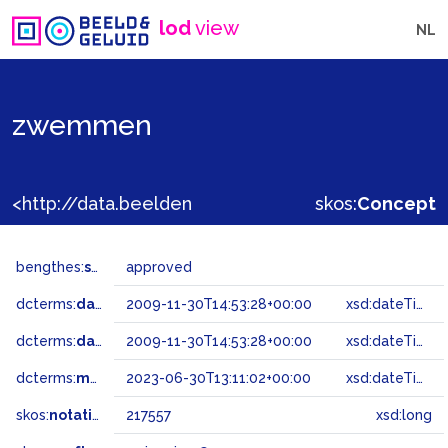
lod
view
NL
zwemmen
<http://data.beeldengeluid.nl/gtaa/217557>
skos:
Concept
bengthes:
status
approved
dcterms:
dateAccepted
2009-11-30T14:53:28+00:00
xsd:dateTime
dcterms:
dateSubmitted
2009-11-30T14:53:28+00:00
xsd:dateTime
dcterms:
modified
2023-06-30T13:11:02+00:00
xsd:dateTime
skos:
notation
217557
xsd:long