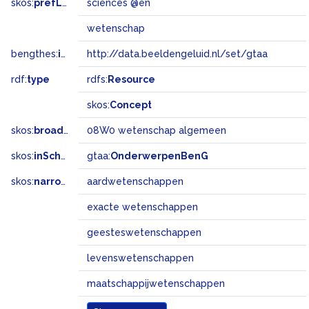
skos:
prefLabel
sciences @en
wetenschap
bengthes:
inSet
http://data.beeldengeluid.nl/set/gtaa
rdf:
type
rdfs:
Resource
skos:
Concept
skos:
broadMatch
08W0 wetenschap algemeen
skos:
inScheme
gtaa:
OnderwerpenBenG
skos:
narrower
aardwetenschappen
exacte wetenschappen
geesteswetenschappen
levenswetenschappen
maatschappijwetenschappen