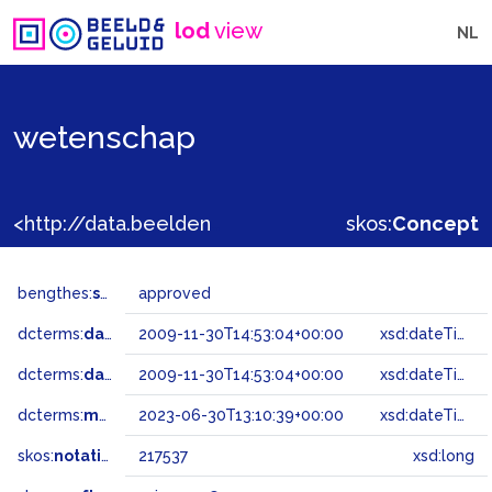
lod
view
NL
wetenschap
<http://data.beeldengeluid.nl/gtaa/217537>
skos:
Concept
bengthes:
status
approved
dcterms:
dateAccepted
2009-11-30T14:53:04+00:00
xsd:dateTime
dcterms:
dateSubmitted
2009-11-30T14:53:04+00:00
xsd:dateTime
dcterms:
modified
2023-06-30T13:10:39+00:00
xsd:dateTime
skos:
notation
217537
xsd:long