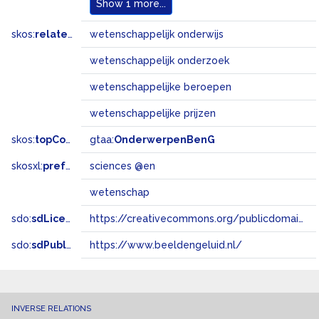
Show
1 more...
skos:
related
wetenschappelijk onderwijs
wetenschappelijk onderzoek
wetenschappelijke beroepen
wetenschappelijke prijzen
skos:
topConceptOf
gtaa:
OnderwerpenBenG
skosxl:
prefLabel
sciences @en
wetenschap
sdo:
sdLicense
https://creativecommons.org/publicdomain/zero/1.0/
sdo:
sdPublisher
https://www.beeldengeluid.nl/
INVERSE RELATIONS