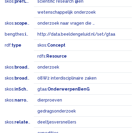
skos:
prefLabel
scientific research @en
wetenschappelijk onderzoek
skos:
scopeNote
onderzoek naar vragen die door wetenschappelijke theorieën en hypothesen opgeroepen worden
bengthes:
inSet
http://data.beeldengeluid.nl/set/gtaa
rdf:
type
skos:
Concept
rdfs:
Resource
skos:
broader
onderzoek
skos:
broadMatch
08W2 interdisciplinaire zaken
skos:
inScheme
gtaa:
OnderwerpenBenG
skos:
narrower
dierproeven
gedragsonderzoek
skos:
related
deeltjesversnellers