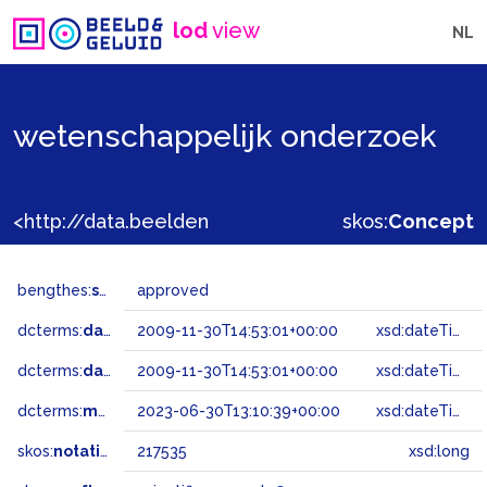
lod
view
NL
wetenschappelijk onderzoek
<http://data.beeldengeluid.nl/gtaa/217535>
skos:
Concept
bengthes:
status
approved
dcterms:
dateAccepted
2009-11-30T14:53:01+00:00
xsd:dateTime
dcterms:
dateSubmitted
2009-11-30T14:53:01+00:00
xsd:dateTime
dcterms:
modified
2023-06-30T13:10:39+00:00
xsd:dateTime
skos:
notation
217535
xsd:long