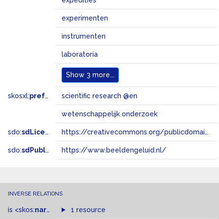
expedities
experimenten
instrumenten
laboratoria
Show
3 more...
skosxl:
prefLabel
scientific research @en
wetenschappelijk onderzoek
sdo:
sdLicense
https://creativecommons.org/publicdomain/zero/1.0/
sdo:
sdPublisher
https://www.beeldengeluid.nl/
INVERSE RELATIONS
is
<skos:
narrower
>
1 resource
of