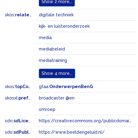
Show
2 more...
skos:
related
digitale techniek
kijk- en luisteronderzoek
media
mediabeleid
mediatraining
Show
4 more...
skos:
topConceptOf
gtaa:
OnderwerpenBenG
skosxl:
prefLabel
broadcaster @en
omroep
sdo:
sdLicense
https://creativecommons.org/publicdomain/zero/1.0/
sdo:
sdPublisher
https://www.beeldengeluid.nl/