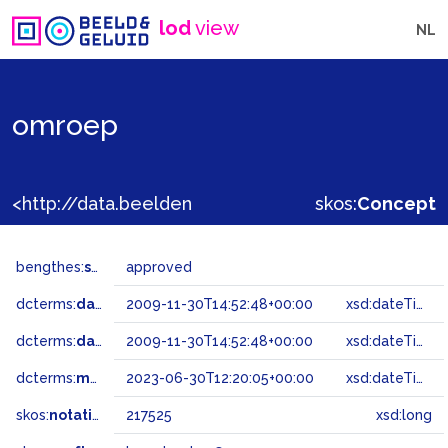
lod
view
NL
omroep
<http://data.beeldengeluid.nl/gtaa/217525>
skos:
Concept
bengthes:
status
approved
dcterms:
dateAccepted
2009-11-30T14:52:48+00:00
xsd:dateTime
dcterms:
dateSubmitted
2009-11-30T14:52:48+00:00
xsd:dateTime
dcterms:
modified
2023-06-30T12:20:05+00:00
xsd:dateTime
skos:
notation
217525
xsd:long