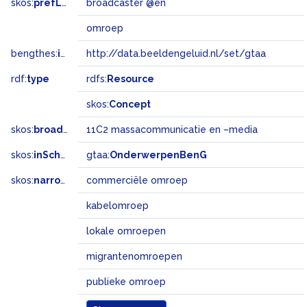
skos:
prefLabel
broadcaster @en
omroep
bengthes:
inSet
http://data.beeldengeluid.nl/set/gtaa
rdf:
type
rdfs:
Resource
skos:
Concept
skos:
broadMatch
11C2 massacommunicatie en –media
skos:
inScheme
gtaa:
OnderwerpenBenG
skos:
narrower
commerciële omroep
kabelomroep
lokale omroepen
migrantenomroepen
publieke omroep