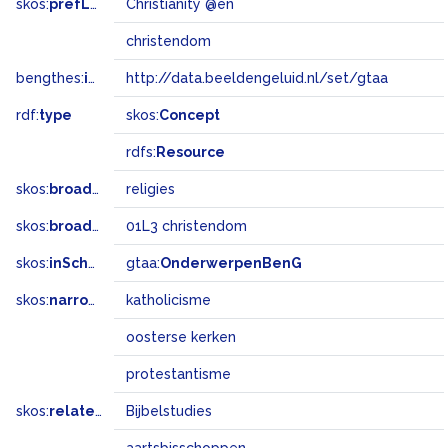
skos:
prefLabel
Christianity @en
christendom
bengthes:
inSet
http://data.beeldengeluid.nl/set/gtaa
rdf:
type
skos:
Concept
rdfs:
Resource
skos:
broader
religies
skos:
broadMatch
01L3 christendom
skos:
inScheme
gtaa:
OnderwerpenBenG
skos:
narrower
katholicisme
oosterse kerken
protestantisme
skos:
related
Bijbelstudies