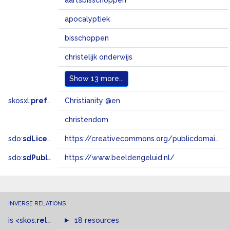
aartsbisschoppen
apocalyptiek
bisschoppen
christelijk onderwijs
Show
13 more...
skosxl:
prefLabel
Christianity @en
christendom
sdo:
sdLicense
https://creativecommons.org/publicdomain/zero/1.0/
sdo:
sdPublisher
https://www.beeldengeluid.nl/
INVERSE RELATIONS
is
<skos:
related
>
of
18 resources