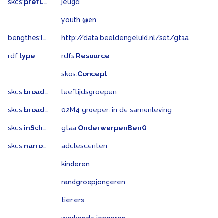
skos:
prefLabel
jeugd
youth @en
bengthes:
inSet
http://data.beeldengeluid.nl/set/gtaa
rdf:
type
rdfs:
Resource
skos:
Concept
skos:
broader
leeftijdsgroepen
skos:
broadMatch
02M4 groepen in de samenleving
skos:
inScheme
gtaa:
OnderwerpenBenG
skos:
narrower
adolescenten
kinderen
randgroepjongeren
tieners