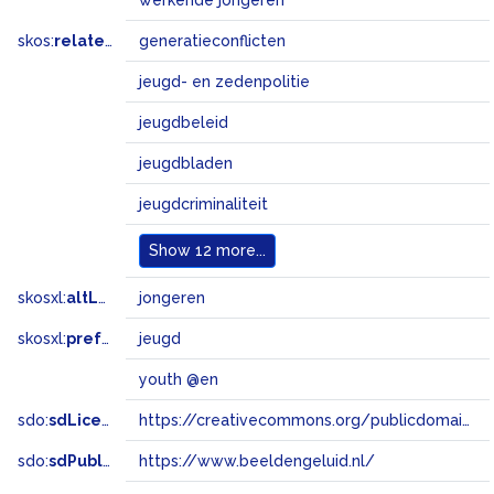
werkende jongeren
skos:
related
generatieconflicten
jeugd- en zedenpolitie
jeugdbeleid
jeugdbladen
jeugdcriminaliteit
Show
12 more...
skosxl:
altLabel
jongeren
skosxl:
prefLabel
jeugd
youth @en
sdo:
sdLicense
https://creativecommons.org/publicdomain/zero/1.0/
sdo:
sdPublisher
https://www.beeldengeluid.nl/