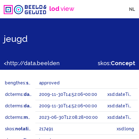
lod
view
NL
jeugd
<http://data.beeldengeluid.nl/gtaa/217491>
skos:
Concept
bengthes:
status
approved
dcterms:
dateAccepted
2009-11-30T14:52:06+00:00
xsd:dateTime
dcterms:
dateSubmitted
2009-11-30T14:52:06+00:00
xsd:dateTime
dcterms:
modified
2023-06-30T12:08:28+00:00
xsd:dateTime
skos:
notation
217491
xsd:long