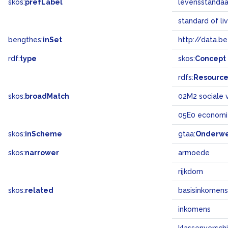
skos:
prefLabel
levensstandaa
standard of li
bengthes:
inSet
http://data.b
rdf:
type
skos:
Concept
rdfs:
Resourc
skos:
broadMatch
02M2 sociale 
05E0 economi
skos:
inScheme
gtaa:
Onderw
skos:
narrower
armoede
rijkdom
skos:
related
basisinkomens
inkomens