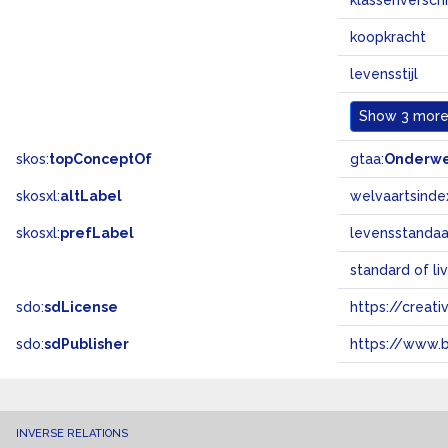
klassenverschi
koopkracht
levensstijl
Show
3 more.
skos:
topConceptOf
gtaa:
Onderw
skosxl:
altLabel
welvaartsinde
skosxl:
prefLabel
levensstandaa
standard of li
sdo:
sdLicense
https://crea
sdo:
sdPublisher
https://www.b
INVERSE RELATIONS