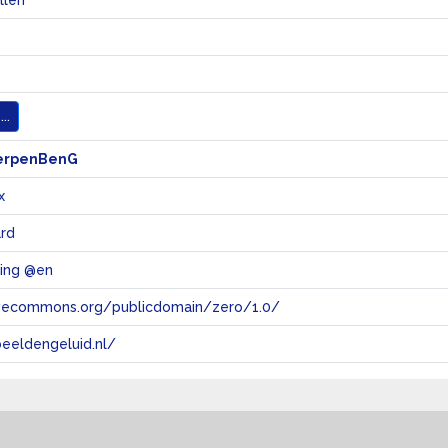
llen
..
erpenBenG
x
rd
ving @en
tivecommons.org/publicdomain/zero/1.0/
eeldengeluid.nl/