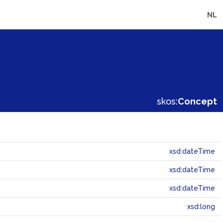
NL
skos:
Concept
xsd:dateTime
xsd:dateTime
xsd:dateTime
xsd:long