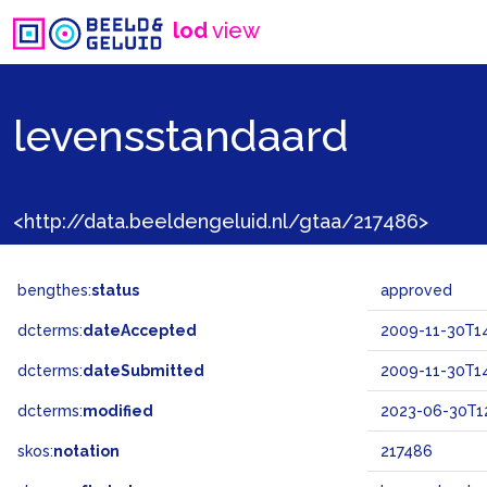
lod
view
levensstandaard
<http://data.beeldengeluid.nl/gtaa/217486>
bengthes:
status
approved
dcterms:
dateAccepted
2009-11-30T14
dcterms:
dateSubmitted
2009-11-30T14
dcterms:
modified
2023-06-30T12
skos:
notation
217486