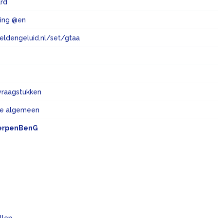
rd
ving @en
eeldengeluid.nl/set/gtaa
e
vraagstukken
e algemeen
erpenBenG