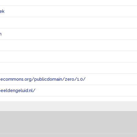
ek
n
tivecommons.org/publicdomain/zero/1.0/
eeldengeluid.nl/