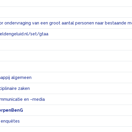
eeldengeluid.nl/set/gtaa
e
appij algemeen
iplinaire zaken
mmunicatie en –media
erpenBenG
 enquêtes