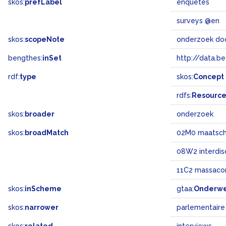
skos:
prefLabel
enquêtes
surveys @en
skos:
scopeNote
bengthes:
inSet
http://data.b
rdf:
type
skos:
Concept
rdfs:
Resourc
skos:
broader
onderzoek
skos:
broadMatch
02M0 maatsch
08W2 interdisc
11C2 massaco
skos:
inScheme
gtaa:
Onderw
skos:
narrower
parlementaire