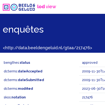
lod
view
enquêtes
<http://data.beeldengeluid.nl/gtaa/217476>
bengthes:
status
approved
dcterms:
dateAccepted
2009-11-30T14
dcterms:
dateSubmitted
2009-11-30T14
dcterms:
modified
2023-06-30T10
skos:
notation
217476