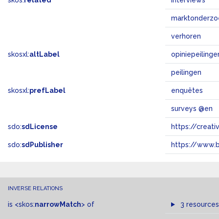
skos:
related
interviews
marktonderzo
verhoren
skosxl:
altLabel
opiniepeilinge
peilingen
skosxl:
prefLabel
enquêtes
surveys @en
sdo:
sdLicense
https://crea
sdo:
sdPublisher
https://www.b
INVERSE RELATIONS
is
<skos:
narrowMatch
>
of
3 resources