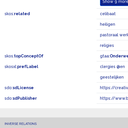
Show
9 more.
skos:
related
celibaat
heiligen
pastoraal wer
religies
skos:
topConceptOf
gtaa:
Onderw
skosxl:
prefLabel
clergies @en
geestelijken
sdo:
sdLicense
https://crea
sdo:
sdPublisher
https://www.b
INVERSE RELATIONS