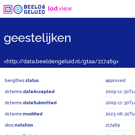
lod
view
geestelijken
<http://data.beeldengeluid.nl/gtaa/217469>
bengthes:
status
approved
dcterms:
dateAccepted
2009-11-30T14
dcterms:
dateSubmitted
2009-11-30T14
dcterms:
modified
2023-06-30T1
skos:
notation
217469