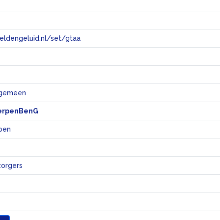
eeldengeluid.nl/set/gtaa
e
algemeen
erpenBenG
pen
zorgers