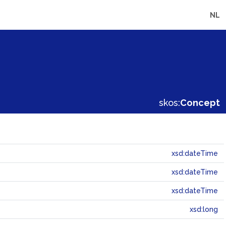
NL
skos:
Concept
xsd:dateTime
xsd:dateTime
xsd:dateTime
xsd:long