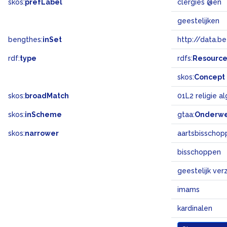
skos:
prefLabel
clergies @en
geestelijken
bengthes:
inSet
http://data.b
rdf:
type
rdfs:
Resourc
skos:
Concept
skos:
broadMatch
01L2 religie 
skos:
inScheme
gtaa:
Onderw
skos:
narrower
aartsbisschop
bisschoppen
geestelijk ver
imams
kardinalen