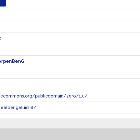
..
k
erpenBenG
tivecommons.org/publicdomain/zero/1.0/
eeldengeluid.nl/