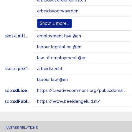
arbeidsovereenkomsten
arbeidsvoorwaarden
Show
4 more...
skosxl:
altLabel
employment law @en
labour legislation @en
law of employment @en
skosxl:
prefLabel
arbeidsrecht
labour law @en
sdo:
sdLicense
https://creativecommons.org/publicdomain/zero/1.0/
sdo:
sdPublisher
https://www.beeldengeluid.nl/
INVERSE RELATIONS