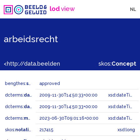
lod
view
NL
arbeidsrecht
<http://data.beeldengeluid.nl/gtaa/217415>
skos:
Concept
bengthes:
status
approved
dcterms:
dateAccepted
2009-11-30T14:50:33+00:00
xsd:dateTime
dcterms:
dateSubmitted
2009-11-30T14:50:33+00:00
xsd:dateTime
dcterms:
modified
2023-06-30T09:01:16+00:00
xsd:dateTime
skos:
notation
217415
xsd:long