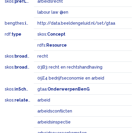
skos:
prefLabel
arbeidsrecht
labour law @en
bengthes:
inSet
http://data.beeldengeluid.nl/set/gtaa
rdf:
type
skos:
Concept
rdfs:
Resource
skos:
broader
recht
skos:
broadMatch
03B3 recht en rechtshandhaving
05E4 bedrijfseconomie en arbeid
skos:
inScheme
gtaa:
OnderwerpenBenG
skos:
related
arbeid
arbeidsconflicten
arbeidsinspectie