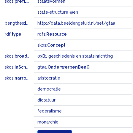
skos:
prefLabel
staatsvormen
state-structure @en
bengthes:
inSet
http://data.beeldengeluid.nl/set/gtaa
rdf:
type
rdfs:
Resource
skos:
Concept
skos:
broadMatch
03B1 geschiedenis en staatsinrichting
skos:
inScheme
gtaa:
OnderwerpenBenG
skos:
narrower
aristocratie
democratie
dictatuur
federalisme
monarchie