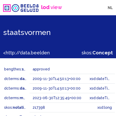
lod
view
NL
staatsvormen
<http://data.beeldengeluid.nl/gtaa/217398>
skos:
Concept
bengthes:
status
approved
dcterms:
dateAccepted
2009-11-30T14:50:13+00:00
xsd:dateTime
dcterms:
dateSubmitted
2009-11-30T14:50:13+00:00
xsd:dateTime
dcterms:
modified
2023-06-30T12:35:49+00:00
xsd:dateTime
skos:
notation
217398
xsd:long