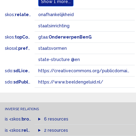
Show
1 more...
skos:
related
onafhankelijkheid
staatsinrichting
skos:
topConceptOf
gtaa:
OnderwerpenBenG
skosxl:
prefLabel
staatsvormen
state-structure @en
sdo:
sdLicense
https://creativecommons.org/publicdomain/zero/1.0/
sdo:
sdPublisher
https://www.beeldengeluid.nl/
INVERSE RELATIONS
is
<skos:
broader
>
of
6 resources
is
<skos:
related
>
of
2 resources