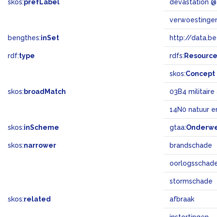
skos:
prefLabel
devastation 
verwoestinge
bengthes:
inSet
http://data.b
rdf:
type
rdfs:
Resourc
skos:
Concept
skos:
broadMatch
03B4 militair
14N0 natuur e
skos:
inScheme
gtaa:
Onderw
skos:
narrower
brandschade
oorlogsschad
stormschade
skos:
related
afbraak