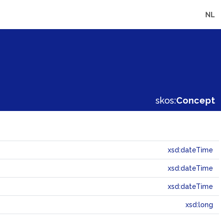
NL
skos:
Concept
xsd:dateTime
xsd:dateTime
xsd:dateTime
xsd:long