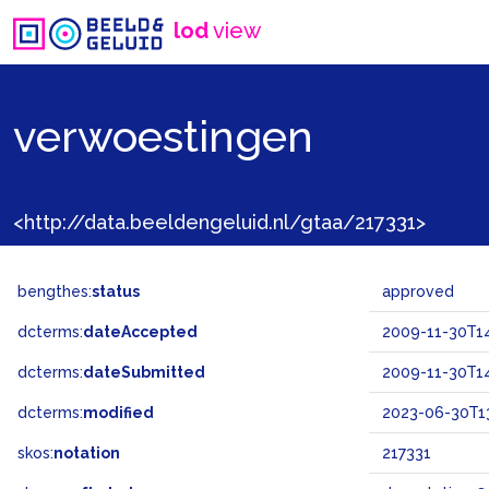
lod
view
verwoestingen
<http://data.beeldengeluid.nl/gtaa/217331>
bengthes:
status
approved
dcterms:
dateAccepted
2009-11-30T14
dcterms:
dateSubmitted
2009-11-30T14
dcterms:
modified
2023-06-30T13
skos:
notation
217331