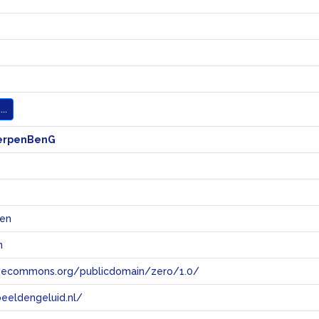
n
..
erpenBenG
@en
n
tivecommons.org/publicdomain/zero/1.0/
eeldengeluid.nl/