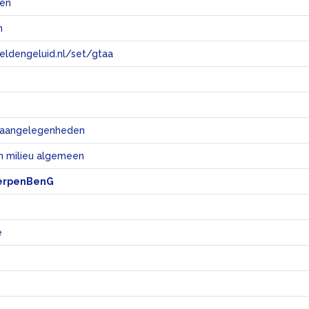
@en
n
eeldengeluid.nl/set/gtaa
e
e aangelegenheden
n milieu algemeen
erpenBenG
e