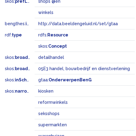
skos:
prefLabel
shops @en
winkels
bengthes:
inSet
http://data.beeldengeluid.nl/set/gtaa
rdf:
type
rdfs:
Resource
skos:
Concept
skos:
broader
detailhandel
skos:
broadMatch
05E3 handel, bouwbedrijf en dienstverlening
skos:
inScheme
gtaa:
OnderwerpenBenG
skos:
narrower
kiosken
reformwinkels
seksshops
supermarkten