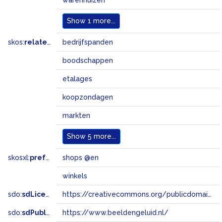
warenhuizen
Show
1 more...
skos:
related
bedrijfspanden
boodschappen
etalages
koopzondagen
markten
Show
5 more...
skosxl:
prefLabel
shops @en
winkels
sdo:
sdLicense
https://creativecommons.org/publicdomain/zero/1.0/
sdo:
sdPublisher
https://www.beeldengeluid.nl/