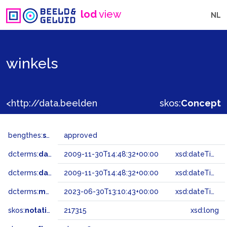
lod
view
NL
winkels
<http://data.beeldengeluid.nl/gtaa/217315>
skos:
Concept
bengthes:
status
approved
dcterms:
dateAccepted
2009-11-30T14:48:32+00:00
xsd:dateTime
dcterms:
dateSubmitted
2009-11-30T14:48:32+00:00
xsd:dateTime
dcterms:
modified
2023-06-30T13:10:43+00:00
xsd:dateTime
skos:
notation
217315
xsd:long