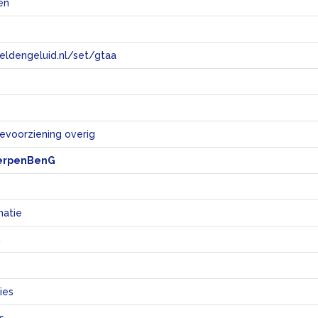
en
eeldengeluid.nl/set/gtaa
e
ievoorziening overig
erpenBenG
matie
n
ies