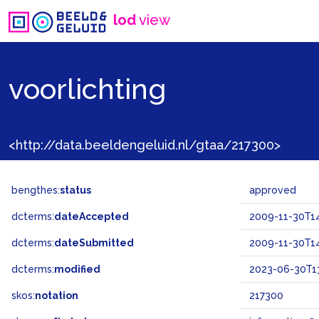
lod
view
voorlichting
<http://data.beeldengeluid.nl/gtaa/217300>
bengthes:
status
approved
dcterms:
dateAccepted
2009-11-30T14
dcterms:
dateSubmitted
2009-11-30T14
dcterms:
modified
2023-06-30T13
skos:
notation
217300