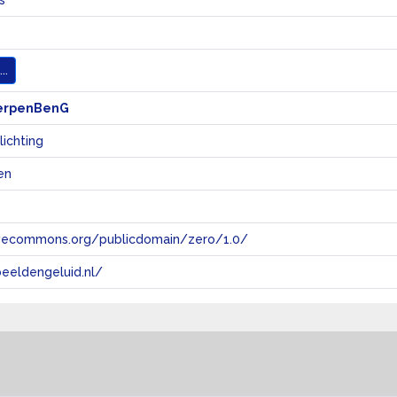
s
..
erpenBenG
ichting
en
tivecommons.org/publicdomain/zero/1.0/
eeldengeluid.nl/
s