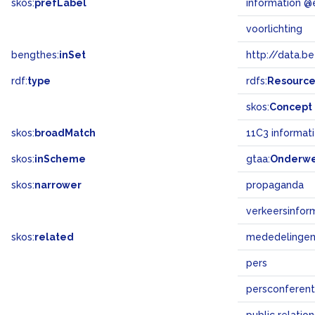
skos:
prefLabel
information @
voorlichting
bengthes:
inSet
http://data.b
rdf:
type
rdfs:
Resourc
skos:
Concept
skos:
broadMatch
11C3 informat
skos:
inScheme
gtaa:
Onderw
skos:
narrower
propaganda
verkeersinfor
skos:
related
mededelinge
pers
persconferent