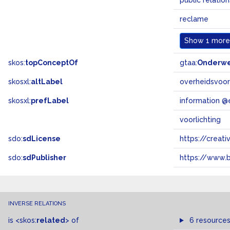
public relation
reclame
Show
1 more.
skos:
topConceptOf
gtaa:
Onderw
skosxl:
altLabel
overheidsvoorl
skosxl:
prefLabel
information @
voorlichting
sdo:
sdLicense
https://crea
sdo:
sdPublisher
https://www.b
INVERSE RELATIONS
is
<skos:
related
>
of
6 resource