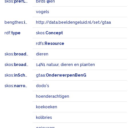
skos:
prefLabel
birds @en
vogels
bengthes:
inSet
http://data.beeldengeluid.nl/set/gtaa
rdf:
type
skos:
Concept
rdfs:
Resource
skos:
broader
dieren
skos:
broadMatch
14N1 natuur, dieren en planten
skos:
inScheme
gtaa:
OnderwerpenBenG
skos:
narrower
dodo's
hoenderachtigen
koekoeken
kolibries