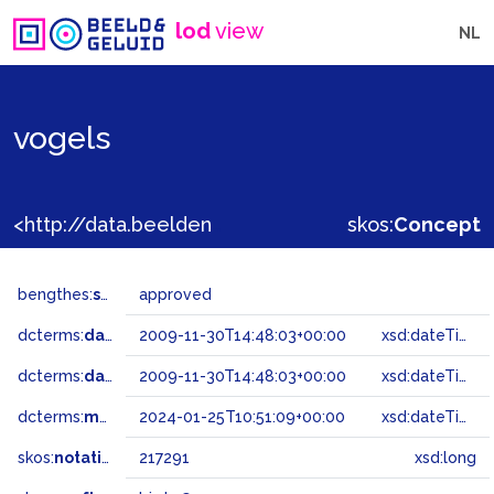
lod
view
NL
vogels
<http://data.beeldengeluid.nl/gtaa/217291>
skos:
Concept
bengthes:
status
approved
dcterms:
dateAccepted
2009-11-30T14:48:03+00:00
xsd:dateTime
dcterms:
dateSubmitted
2009-11-30T14:48:03+00:00
xsd:dateTime
dcterms:
modified
2024-01-25T10:51:09+00:00
xsd:dateTime
skos:
notation
217291
xsd:long