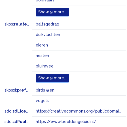
ooievaars
Show
9 more...
skos:
related
baltsgedrag
duikvluchten
eieren
nesten
pluimvee
Show
9 more...
skosxl:
prefLabel
birds @en
vogels
sdo:
sdLicense
https://creativecommons.org/publicdomain/zero/1.0/
sdo:
sdPublisher
https://www.beeldengeluid.nl/