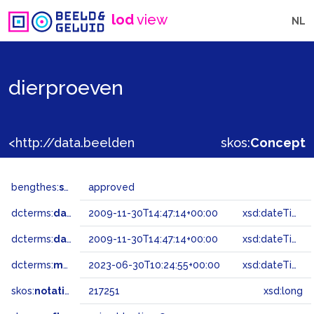
lod
view
NL
dierproeven
<http://data.beeldengeluid.nl/gtaa/217251>
skos:
Concept
bengthes:
status
approved
dcterms:
dateAccepted
2009-11-30T14:47:14+00:00
xsd:dateTime
dcterms:
dateSubmitted
2009-11-30T14:47:14+00:00
xsd:dateTime
dcterms:
modified
2023-06-30T10:24:55+00:00
xsd:dateTime
skos:
notation
217251
xsd:long