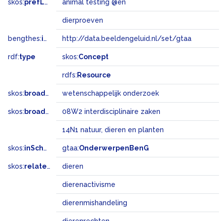
skos:
prefLabel
animal testing @en
dierproeven
bengthes:
inSet
http://data.beeldengeluid.nl/set/gtaa
rdf:
type
skos:
Concept
rdfs:
Resource
skos:
broader
wetenschappelijk onderzoek
skos:
broadMatch
08W2 interdisciplinaire zaken
14N1 natuur, dieren en planten
skos:
inScheme
gtaa:
OnderwerpenBenG
skos:
related
dieren
dierenactivisme
dierenmishandeling