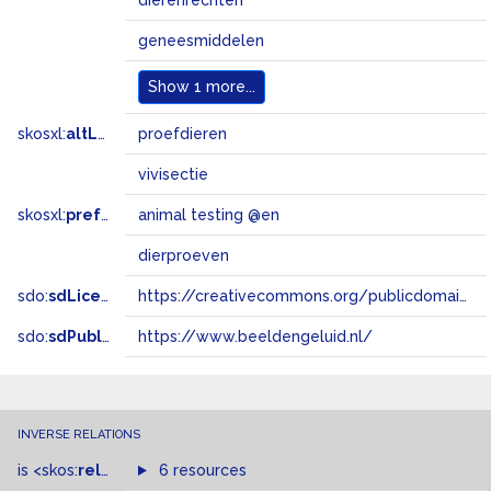
dierenrechten
geneesmiddelen
Show
1 more...
skosxl:
altLabel
proefdieren
vivisectie
skosxl:
prefLabel
animal testing @en
dierproeven
sdo:
sdLicense
https://creativecommons.org/publicdomain/zero/1.0/
sdo:
sdPublisher
https://www.beeldengeluid.nl/
INVERSE RELATIONS
is
<skos:
related
>
of
6 resources