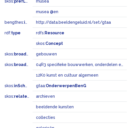
skos:
prefLabel
musea
musea @en
bengthes:
inSet
http://data.beeldengeluid.nl/set/gtaa
rdf:
type
rdfs:
Resource
skos:
Concept
skos:
broader
gebouwen
skos:
broadMatch
04R3 specifieke bouwwerken, onderdelen en landschapselementen
12K0 kunst en cultuur algemeen
skos:
inScheme
gtaa:
OnderwerpenBenG
skos:
related
archieven
beeldende kunsten
collecties