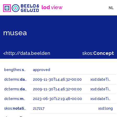
lod
view
NL
musea
<http://data.beeldengeluid.nl/gtaa/217217>
skos:
Concept
bengthes:
status
approved
dcterms:
dateAccepted
2009-11-30T14:46:32+00:00
xsd:dateTime
dcterms:
dateSubmitted
2009-11-30T14:46:32+00:00
xsd:dateTime
dcterms:
modified
2023-06-30T12:19:48+00:00
xsd:dateTime
skos:
notation
217217
xsd:long