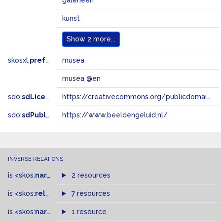
galerieën
kunst
Show
2 more...
skosxl:
prefLabel
musea
musea @en
sdo:
sdLicense
https://creativecommons.org/publicdomain/zero/1.0/
sdo:
sdPublisher
https://www.beeldengeluid.nl/
INVERSE RELATIONS
is
<skos:
narrowMatch
2 resources
>
of
is
<skos:
related
>
of
7 resources
is
<skos:
narrower
>
1 resource
of