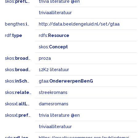
skos:
prefLabel
trivia literature @en
triviaalliteratuur
bengthes:
inSet
http://data.beeldengeluid.nl/set/gtaa
rdf:
type
rdfs:
Resource
skos:
Concept
skos:
broader
proza
skos:
broadMatch
12K2 literatuur
skos:
inScheme
gtaa:
OnderwerpenBenG
skos:
related
streekromans
skosxl:
altLabel
damesromans
skosxl:
prefLabel
trivia literature @en
triviaalliteratuur