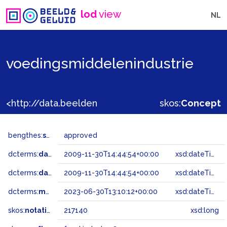
lod
view
NL
voedingsmiddelenindustrie
<http://data.beeldengeluid.nl/gtaa/217140>
skos:
Concept
bengthes:
status
approved
dcterms:
dateAccepted
2009-11-30T14:44:54+00:00
xsd:dateTime
dcterms:
dateSubmitted
2009-11-30T14:44:54+00:00
xsd:dateTime
dcterms:
modified
2023-06-30T13:10:12+00:00
xsd:dateTime
skos:
notation
217140
xsd:long