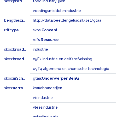
skos:
prefLabel
food industry @en
voedingsmiddelenindustrie
bengthes:
inSet
http://data.beeldengeluid.nl/set/gtaa
rdf:
type
skos:
Concept
rdfs:
Resource
skos:
broader
industrie
skos:
broadMatch
05E2 industrie en delfstofwinning
09T4 algemene en chemische technologie
skos:
inScheme
gtaa:
OnderwerpenBenG
skos:
narrower
koffiebranderijen
visindustrie
vleesindustrie