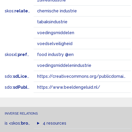
zuivelindustrie
skos:
related
chemische industrie
tabaksindustrie
voedingsmiddelen
voedselveiligheid
skosxl:
prefLabel
food industry @en
voedingsmiddelenindustrie
sdo:
sdLicense
https://creativecommons.org/publicdomain/zero/1.0/
sdo:
sdPublisher
https://www.beeldengeluid.nl/
INVERSE RELATIONS
is
<skos:
broader
>
of
4 resources