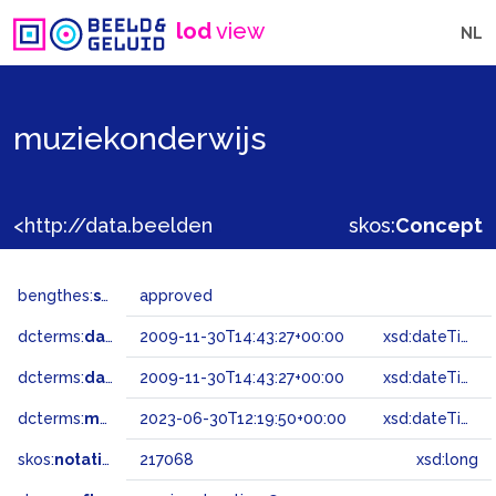
lod
view
NL
muziekonderwijs
<http://data.beeldengeluid.nl/gtaa/217068>
skos:
Concept
bengthes:
status
approved
dcterms:
dateAccepted
2009-11-30T14:43:27+00:00
xsd:dateTime
dcterms:
dateSubmitted
2009-11-30T14:43:27+00:00
xsd:dateTime
dcterms:
modified
2023-06-30T12:19:50+00:00
xsd:dateTime
skos:
notation
217068
xsd:long