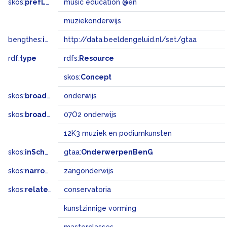
skos:
prefLabel
music education @en
muziekonderwijs
bengthes:
inSet
http://data.beeldengeluid.nl/set/gtaa
rdf:
type
rdfs:
Resource
skos:
Concept
skos:
broader
onderwijs
skos:
broadMatch
07O2 onderwijs
12K3 muziek en podiumkunsten
skos:
inScheme
gtaa:
OnderwerpenBenG
skos:
narrower
zangonderwijs
skos:
related
conservatoria
kunstzinnige vorming