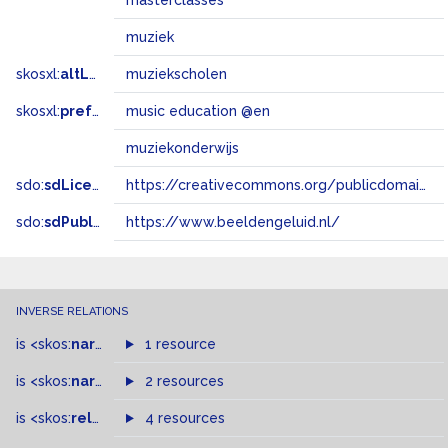
masterclasses
muziek
skosxl:
altLabel
muziekscholen
skosxl:
prefLabel
music education @en
muziekonderwijs
sdo:
sdLicense
https://creativecommons.org/publicdomain/zero/1.0/
sdo:
sdPublisher
https://www.beeldengeluid.nl/
INVERSE RELATIONS
is
<skos:
narrower
>
1 resource
of
is
<skos:
narrowMatch
2 resources
>
of
is
<skos:
related
>
of
4 resources