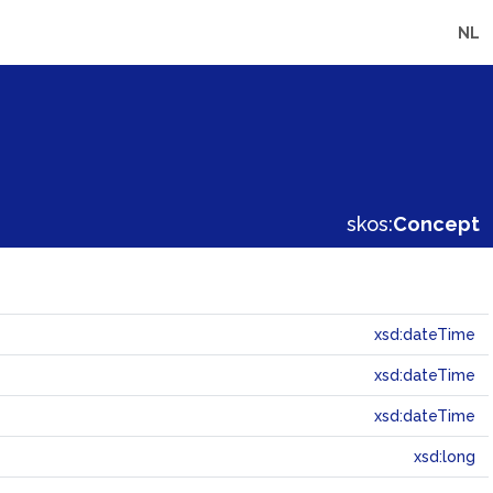
NL
skos:
Concept
xsd:dateTime
xsd:dateTime
xsd:dateTime
xsd:long