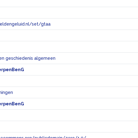
eeldengeluid.nl/set/gtaa
e
en geschiedenis algemeen
erpenBenG
mingen
erpenBenG