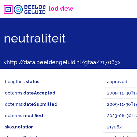
lod
view
neutraliteit
<http://data.beeldengeluid.nl/gtaa/217063>
bengthes:
status
approved
dcterms:
dateAccepted
2009-11-30T14
dcterms:
dateSubmitted
2009-11-30T14
dcterms:
modified
2023-06-30T12
skos:
notation
217063