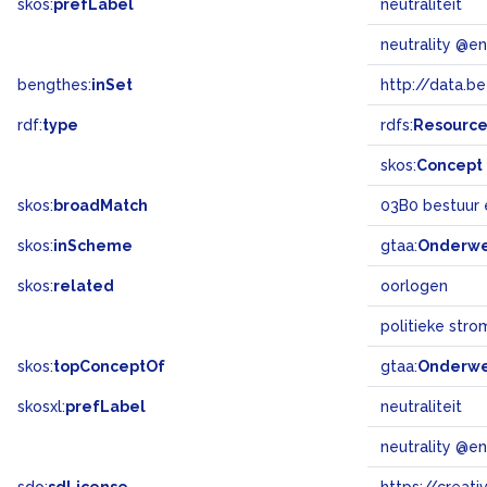
skos:
prefLabel
neutraliteit
neutrality @en
bengthes:
inSet
http://data.b
rdf:
type
rdfs:
Resourc
skos:
Concept
skos:
broadMatch
03B0 bestuur 
skos:
inScheme
gtaa:
Onderw
skos:
related
oorlogen
politieke stro
skos:
topConceptOf
gtaa:
Onderw
skosxl:
prefLabel
neutraliteit
neutrality @en