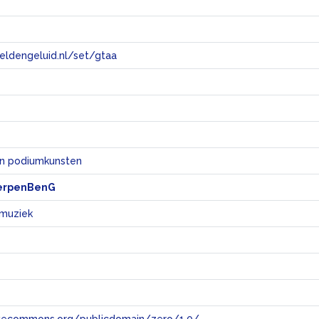
eeldengeluid.nl/set/gtaa
e
en podiumkunsten
erpenBenG
 muziek