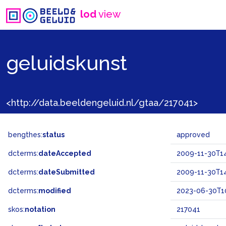
lod
view
geluidskunst
<http://data.beeldengeluid.nl/gtaa/217041>
bengthes:
status
approved
dcterms:
dateAccepted
2009-11-30T14
dcterms:
dateSubmitted
2009-11-30T14
dcterms:
modified
2023-06-30T10
skos:
notation
217041