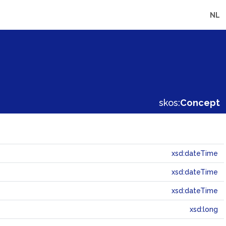
NL
skos:
Concept
xsd:dateTime
xsd:dateTime
xsd:dateTime
xsd:long