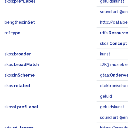
skos:
prefLabel
geluidskunst
sound art @en
bengthes:
inSet
http://data.b
rdf:
type
rdfs:
Resourc
skos:
Concept
skos:
broader
kunst
skos:
broadMatch
12K3 muziek 
skos:
inScheme
gtaa:
Onderw
skos:
related
elektronische
geluid
skosxl:
prefLabel
geluidskunst
sound art @en