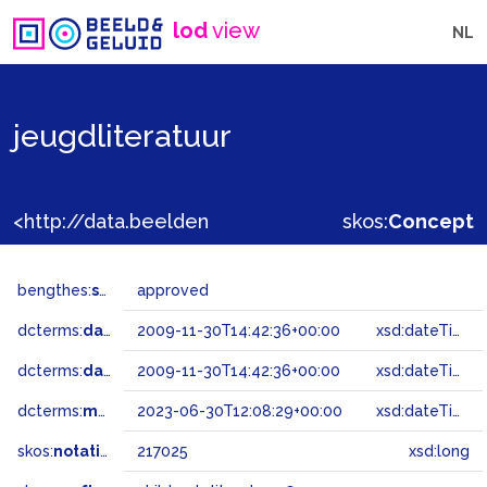
lod
view
NL
jeugdliteratuur
<http://data.beeldengeluid.nl/gtaa/217025>
skos:
Concept
bengthes:
status
approved
dcterms:
dateAccepted
2009-11-30T14:42:36+00:00
xsd:dateTime
dcterms:
dateSubmitted
2009-11-30T14:42:36+00:00
xsd:dateTime
dcterms:
modified
2023-06-30T12:08:29+00:00
xsd:dateTime
skos:
notation
217025
xsd:long