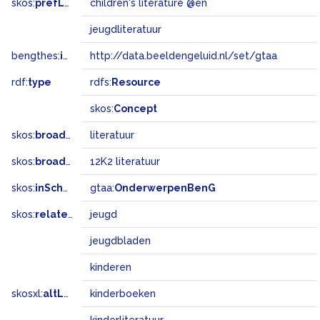
skos:
prefLabel
children's literature @en
jeugdliteratuur
bengthes:
inSet
http://data.beeldengeluid.nl/set/gtaa
rdf:
type
rdfs:
Resource
skos:
Concept
skos:
broader
literatuur
skos:
broadMatch
12K2 literatuur
skos:
inScheme
gtaa:
OnderwerpenBenG
skos:
related
jeugd
jeugdbladen
kinderen
skosxl:
altLabel
kinderboeken