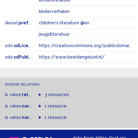
kinderliteratuur
kinderverhalen
skosxl:
prefLabel
children's literature @en
jeugdliteratuur
sdo:
sdLicense
https://creativecommons.org/publicdomain/zero/1.0/
sdo:
sdPublisher
https://www.beeldengeluid.nl/
INVERSE RELATIONS
is
<skos:
related
>
of
3 resources
is
<skos:
narrower
>
1 resource
of
is
<skos:
narrowMatch
1 resource
>
of
data from:
https://cat.apis.beeldengeluid.nl/sparql