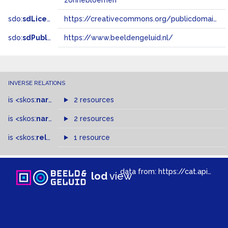
zonnebloemen
sdo:
sdLicense
https://creativecommons.org/publicdomain/zero/1.0/
sdo:
sdPublisher
https://www.beeldengeluid.nl/
INVERSE RELATIONS
is
<skos:
narrowMatch
2 resources
>
of
is
<skos:
narrower
>
2 resources
of
is
<skos:
related
>
of
1 resource
data from:
https://cat.apis.beeldengeluid.nl/sparql
lod
view