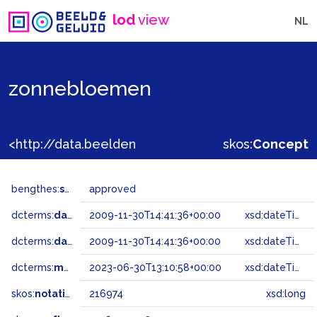
lod
view
NL
zonnebloemen
<http://data.beeldengeluid.nl/gtaa/216974>
skos:
Concept
bengthes:
status
approved
dcterms:
dateAccepted
2009-11-30T14:41:36+00:00
xsd:dateTime
dcterms:
dateSubmitted
2009-11-30T14:41:36+00:00
xsd:dateTime
dcterms:
modified
2023-06-30T13:10:58+00:00
xsd:dateTime
skos:
notation
216974
xsd:long