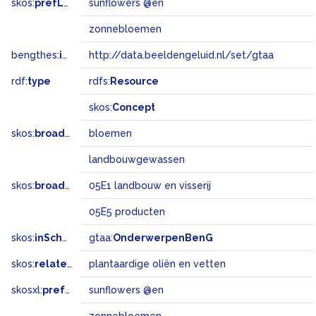
skos:
prefLabel
sunflowers @en
zonnebloemen
bengthes:
inSet
http://data.beeldengeluid.nl/set/gtaa
rdf:
type
rdfs:
Resource
skos:
Concept
skos:
broader
bloemen
landbouwgewassen
skos:
broadMatch
05E1 landbouw en visserij
05E5 producten
skos:
inScheme
gtaa:
OnderwerpenBenG
skos:
related
plantaardige oliën en vetten
skosxl:
prefLabel
sunflowers @en