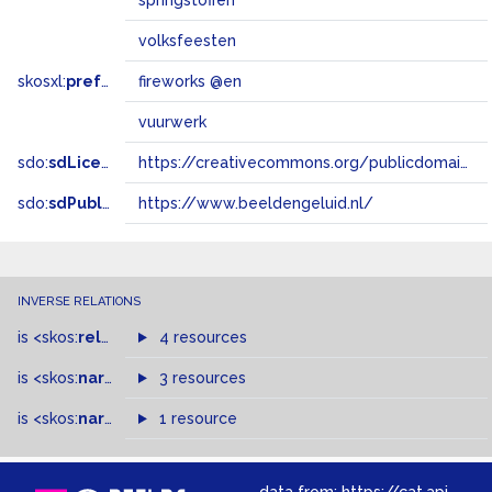
springstoffen
volksfeesten
skosxl:
prefLabel
fireworks @en
vuurwerk
sdo:
sdLicense
https://creativecommons.org/publicdomain/zero/1.0/
sdo:
sdPublisher
https://www.beeldengeluid.nl/
INVERSE RELATIONS
is
<skos:
related
>
of
4 resources
is
<skos:
narrowMatch
3 resources
>
of
is
<skos:
narrower
>
1 resource
of
data from:
https://cat.apis.beeldengeluid.nl/sparql