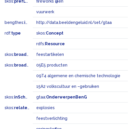
skos:
prefLabel
fireworks @en
vuurwerk
bengthes:
inSet
http://data.beeldengeluid.nl/set/gtaa
rdf:
type
skos:
Concept
rdfs:
Resource
skos:
broader
feestartikelen
skos:
broadMatch
05E5 producten
09T4 algemene en chemische technologie
15A2 volkscultuur en –gebruiken
skos:
inScheme
gtaa:
OnderwerpenBenG
skos:
related
explosies
feestverlichting