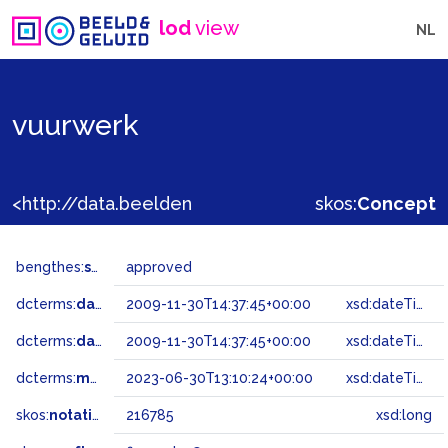
lod
view
NL
vuurwerk
<http://data.beeldengeluid.nl/gtaa/216785>
skos:
Concept
bengthes:
status
approved
dcterms:
dateAccepted
2009-11-30T14:37:45+00:00
xsd:dateTime
dcterms:
dateSubmitted
2009-11-30T14:37:45+00:00
xsd:dateTime
dcterms:
modified
2023-06-30T13:10:24+00:00
xsd:dateTime
skos:
notation
216785
xsd:long