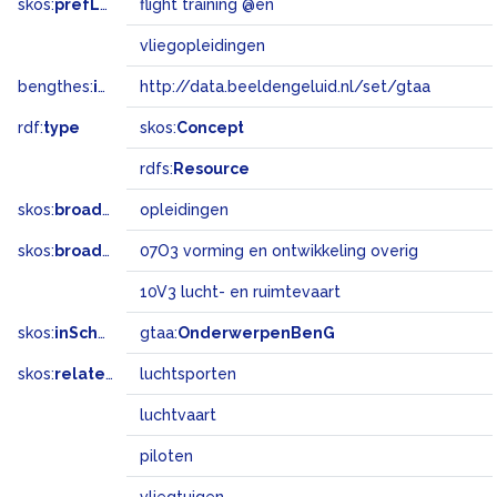
skos:
prefLabel
flight training @en
vliegopleidingen
bengthes:
inSet
http://data.beeldengeluid.nl/set/gtaa
rdf:
type
skos:
Concept
rdfs:
Resource
skos:
broader
opleidingen
skos:
broadMatch
07O3 vorming en ontwikkeling overig
10V3 lucht- en ruimtevaart
skos:
inScheme
gtaa:
OnderwerpenBenG
skos:
related
luchtsporten
luchtvaart
piloten