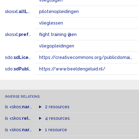
vliegtuigen
skosxl:
altLabel
pilotenopleidingen
vlieglessen
skosxl:
prefLabel
flight training @en
vliegopleidingen
sdo:
sdLicense
https://creativecommons.org/publicdomain/zero/1.0/
sdo:
sdPublisher
https://www.beeldengeluid.nl/
INVERSE RELATIONS
is
<skos:
narrowMatch
2 resources
>
of
is
<skos:
related
>
of
4 resources
is
<skos:
narrower
>
1 resource
of