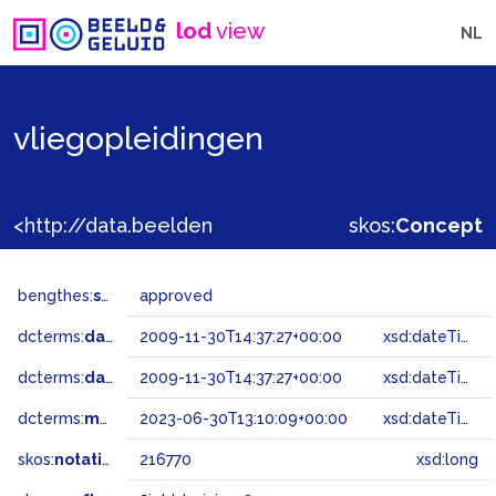
lod
view
NL
vliegopleidingen
<http://data.beeldengeluid.nl/gtaa/216770>
skos:
Concept
bengthes:
status
approved
dcterms:
dateAccepted
2009-11-30T14:37:27+00:00
xsd:dateTime
dcterms:
dateSubmitted
2009-11-30T14:37:27+00:00
xsd:dateTime
dcterms:
modified
2023-06-30T13:10:09+00:00
xsd:dateTime
skos:
notation
216770
xsd:long