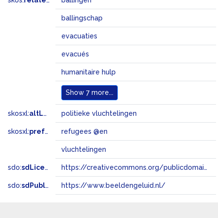
skos:
related
ballingen
ballingschap
evacuaties
evacués
humanitaire hulp
Show
7 more...
skosxl:
altLabel
politieke vluchtelingen
skosxl:
prefLabel
refugees @en
vluchtelingen
sdo:
sdLicense
https://creativecommons.org/publicdomain/zero/1.0/
sdo:
sdPublisher
https://www.beeldengeluid.nl/