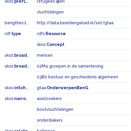
skos:
prefLabel
refugees @en
vluchtelingen
bengthes:
inSet
http://data.beeldengeluid.nl/set/gtaa
rdf:
type
rdfs:
Resource
skos:
Concept
skos:
broader
mensen
skos:
broadMatch
02M4 groepen in de samenleving
03B0 bestuur en geschiedenis algemeen
skos:
inScheme
gtaa:
OnderwerpenBenG
skos:
narrower
asielzoekers
bootvluchtelingen
onderduikers