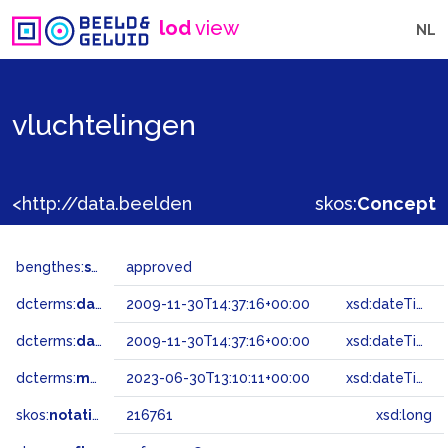
lod
view
NL
vluchtelingen
<http://data.beeldengeluid.nl/gtaa/216761>
skos:
Concept
bengthes:
status
approved
dcterms:
dateAccepted
2009-11-30T14:37:16+00:00
xsd:dateTime
dcterms:
dateSubmitted
2009-11-30T14:37:16+00:00
xsd:dateTime
dcterms:
modified
2023-06-30T13:10:11+00:00
xsd:dateTime
skos:
notation
216761
xsd:long