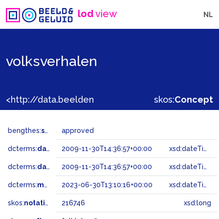
lod
view
NL
volksverhalen
<http://data.beeldengeluid.nl/gtaa/216746>
skos:
Concept
bengthes:
status
approved
dcterms:
dateAccepted
2009-11-30T14:36:57+00:00
xsd:dateTime
dcterms:
dateSubmitted
2009-11-30T14:36:57+00:00
xsd:dateTime
dcterms:
modified
2023-06-30T13:10:16+00:00
xsd:dateTime
skos:
notation
216746
xsd:long