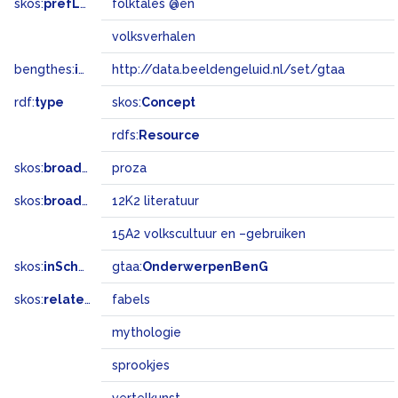
skos:
prefLabel
folktales @en
volksverhalen
bengthes:
inSet
http://data.beeldengeluid.nl/set/gtaa
rdf:
type
skos:
Concept
rdfs:
Resource
skos:
broader
proza
skos:
broadMatch
12K2 literatuur
15A2 volkscultuur en –gebruiken
skos:
inScheme
gtaa:
OnderwerpenBenG
skos:
related
fabels
mythologie
sprookjes