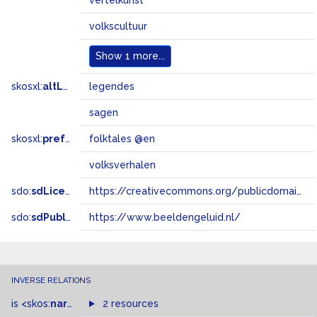
vertelkunst
volkscultuur
Show
1 more...
skosxl:
altLabel
legendes
sagen
skosxl:
prefLabel
folktales @en
volksverhalen
sdo:
sdLicense
https://creativecommons.org/publicdomain/zero/1.0/
sdo:
sdPublisher
https://www.beeldengeluid.nl/
INVERSE RELATIONS
is
<skos:
narrowMatch
2 resources
>
of