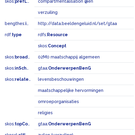
skos:
prefLabel
compartmentalisation @en
verzuiling
bengthes:
inSet
http://data.beeldengeluid.nl/set/gtaa
rdf:
type
rdfs:
Resource
skos:
Concept
skos:
broadMatch
02M0 maatschappij algemeen
skos:
inScheme
gtaa:
OnderwerpenBenG
skos:
related
levensbeschouwingen
maatschappelijke hervormingen
omroeporganisaties
religies
skos:
topConceptOf
gtaa:
OnderwerpenBenG