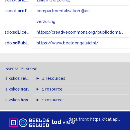
skosxl:
altLabel
zuilen (verzuiling)
skosxl:
prefLabel
compartmentalisation @en
verzuiling
sdo:
sdLicense
https://creativecommons.org/publicdomain/zero/1.0/
sdo:
sdPublisher
https://www.beeldengeluid.nl/
INVERSE RELATIONS
is
<skos:
related
>
of
4 resources
is
<skos:
narrowMatch
1 resource
>
of
is
<skos:
hasTopConcept
1 resource
>
of
data from:
https://cat.apis.beeldengeluid.nl/sparql
lod
view